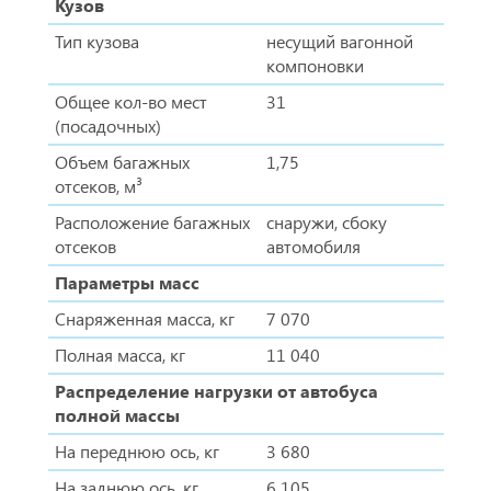
Кузов
Тип кузова
несущий вагонной
компоновки
Общее кол-во мест
31
(посадочных)
Объем багажных
1,75
отсеков, м³
Расположение багажных
снаружи, сбоку
отсеков
автомобиля
Параметры масс
Снаряженная масса, кг
7 070
Полная масса, кг
11 040
Распределение нагрузки от автобуса
полной массы
На переднюю ось, кг
3 680
На заднюю ось, кг
6 105