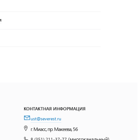
и
КОНТАКТНАЯ ИНФОРМАЦИЯ
ust@severest.ru
г. Миасс, пр. Макеева, 56
(многоканальный)
8 (351) 211-37-77