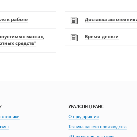
ля к работе
Доставка автотехник
опустимых массах,
Время-деньги
ртных средств"
У
УРАЛСПЕЦТРАНС
втотехники
О предприятии
изинг
Техника нашего производства
3D экскурсия по складу