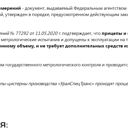
измерений
- документ, выдаваемый Федеральным агентством 
й, утвержден в порядке, предусмотренном действующим зако
ний № 77292 от 11.05.2020 г.
подтверждает, что
прицепы и
метрологические испытания и допущены к эксплуатации на 
вленному объему, и не требует дополнительных средств
ом государственного метрологического контроля и проводитс
пы-цистерны производства «УралСпецТранс» проходят процед
я: