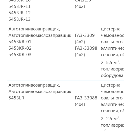
5453JR-11
(4х2)
5453JR-12
5453JR-13
Автотопливозаправщик,
цистерна
Автотопливомаслозаправщик
ГАЗ-3309
чемоданообра
5453KR-01
(4х2)
овального ил
5453KR-02
ГАЗ-33098
эллиптическо
5453KR-03
(4х2)
сечения, объ
3
2...5,5 м
,
топливоразда
оборудование
Автотопливозаправщик,
цистерна
Автотопливомаслозаправщик
чемоданообра
5453LR
ГАЗ-33088
овального ил
(4х4)
эллиптическо
сечения, объ
3
2...2,5 м
,
топливоразда