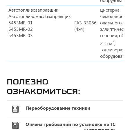
оборудование
Автотопливозаправщик,
цистерна
Автотопливомаслозаправщик
чемоданообра
5453MR-01
ГАЗ-33086
овального ил
5453MR-02
(4х4)
эллиптическо
5453MR-03
сечения, объ
3
2...5 м
,
топливоразда
оборудование
Полезно
ознакомиться:
Переоборудование техники
Отмена требований по установке на ТС