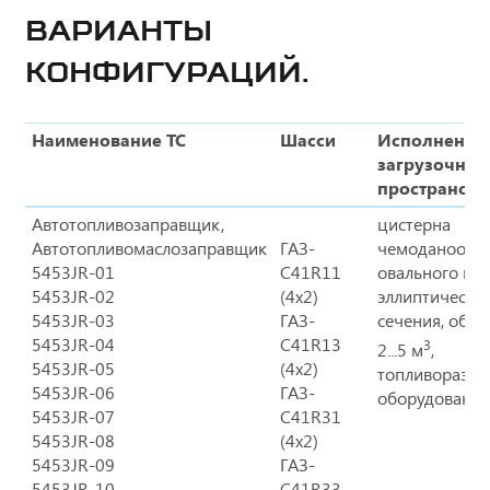
ВАРИАНТЫ
КОНФИГУРАЦИЙ.
Наименование ТС
Шасси
Исполнение
загрузочног
пространств
Автотопливозаправщик,
цистерна
Автотопливомаслозаправщик
ГАЗ-
чемоданообра
5453JR-01
C41R11
овального ил
5453JR-02
(4х2)
эллиптическо
5453JR-03
ГАЗ-
сечения, объ
5453JR-04
C41R13
3
2...5 м
,
5453JR-05
(4х2)
топливоразда
5453JR-06
ГАЗ-
оборудование
5453JR-07
C41R31
5453JR-08
(4х2)
5453JR-09
ГАЗ-
5453JR-10
C41R33