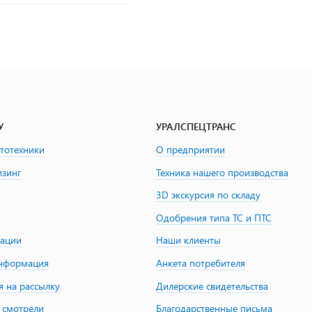
У
УРАЛСПЕЦТРАНС
втотехники
О предприятии
изинг
Техника нашего производства
3D экскурсия по складу
Одобрения типа ТС и ПТС
зации
Наши клиенты
информация
Анкета потребителя
я на рассылку
Дилерские свидетельства
 смотрели
Благодарственные письма