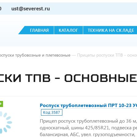
0
ust@severest.ru
ГЛАВНАЯ
КАТАЛОГ
ТЕХНИКА НА СКЛАДЕ
оспуски трубовозные и плетевозные
—
Прицепы роспуски ТПВ - осн
КИ ТПВ - ОСНОВНЫ
Р
Роспуск трубоплетевозный ПРТ 10-23 У
Код:
3587
Прицеп роспуск трубоплетевозный до 36 м, 
односкатный, шины 425/85R21, подвеска р
балансирная, АБС, увел. грузоподъемности,