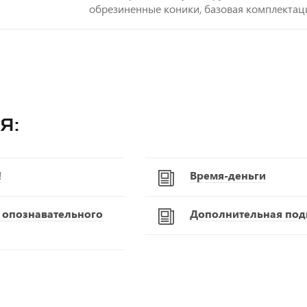
обрезиненные коники, базовая комплектац
я:
!
Время-деньги
С опознавательного
Дополнительная подг