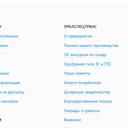
У
УРАЛСПЕЦТРАНС
втотехники
О предприятии
изинг
Техника нашего производства
3D экскурсия по складу
Одобрения типа ТС и ПТС
зации
Наши клиенты
информация
Анкета потребителя
я на рассылку
Дилерские свидетельства
 смотрели
Благодарственные письма
Награды и грамоты
Вакансии
М