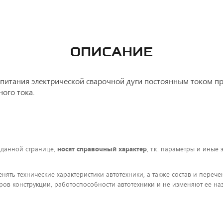
ОПИСАНИЕ
итания электрической сварочной дуги постоянным током при
ого тока.
 данной странице,
носят справочный характер
, т.к. параметры и иные
енять технические характеристики автотехники, а также состав и пере
ов конструкции, работоспособности автотехники и не изменяют ее на