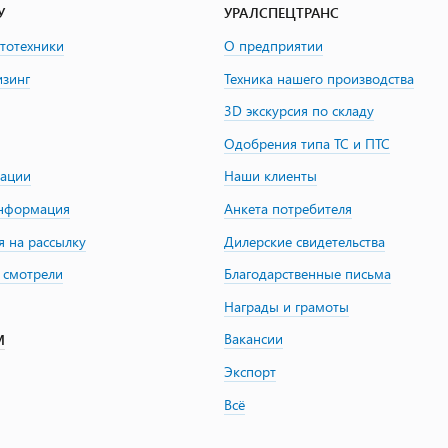
У
УРАЛСПЕЦТРАНС
втотехники
О предприятии
изинг
Техника нашего производства
3D экскурсия по складу
Одобрения типа ТС и ПТС
зации
Наши клиенты
информация
Анкета потребителя
я на рассылку
Дилерские свидетельства
 смотрели
Благодарственные письма
Награды и грамоты
Вакансии
М
Экспорт
Всё