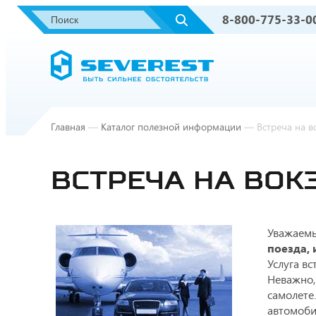
8-800-775-33-0
Главная
—
Каталог полезной информации
—
Встреча на в
ВСТРЕЧА НА ВОКЗ
Уважаемы
поезда, 
Услуга вс
Неважно,
самолете
автомоби