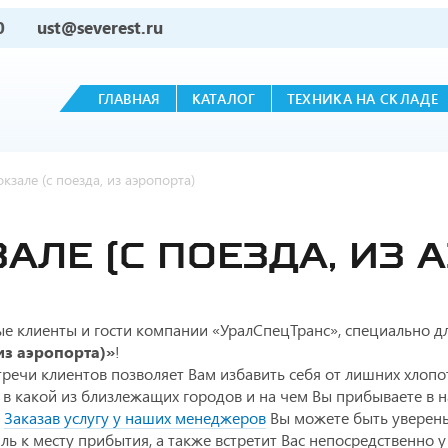
0
ust@severest.ru
ГЛАВНАЯ
КАТАЛОГ
ТЕХНИКА НА СКЛАДЕ
окзале (с поезда, из аэропорта)
АЛЕ (С ПОЕЗДА, ИЗ 
е клиенты и гости компании «УралСпецТранс», специально д
из аэропорта)»
!
тречи клиентов позволяет Вам избавить себя от лишних хлопот
 в какой из близлежащих городов и на чем Вы прибываете в на
.
Заказав услугу у наших менеджеров
Вы можете быть уверены
ль к месту прибытия, а также встретит Вас непосредственно у