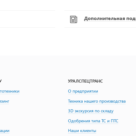
Дополнительная подг
У
УРАЛСПЕЦТРАНС
втотехники
О предприятии
изинг
Техника нашего производства
3D экскурсия по складу
Одобрения типа ТС и ПТС
зации
Наши клиенты