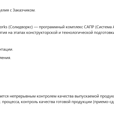
делия с Заказчиком.
Works (Солидворкс) — программный комплекс САПР (Система 
ия на этапах конструкторской и технологической подготовки
нтации.
ления.
ается непрерывным контролем качества выпускаемой продукц
х. процесса, контроль качества готовой продукции (приемо-сд