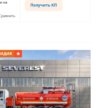
и на
Получить КП
Сравнить
СИДИЯ
*