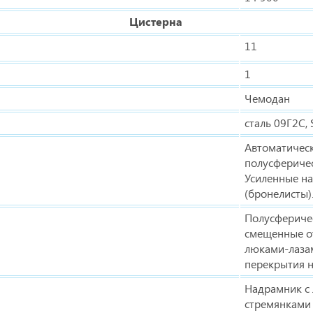
Цистерна
11
1
Чемодан
сталь 09Г2С,
Автоматичес
полусфериче
Усиленные на
(бронелисты)
Полусфериче
смещенные о
люками-лаза
перекрытия 
Надрамник с
стремянками