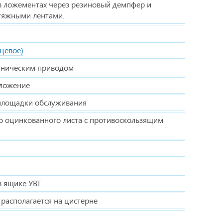
в ложементах через резиновый демпфер и
тяжными лентами.
я
цевое)
аническим приводом
оложение
 площадки обслуживания
о оцинкованного листа с противоскользящим
в ящике УВТ
, располагается на цистерне