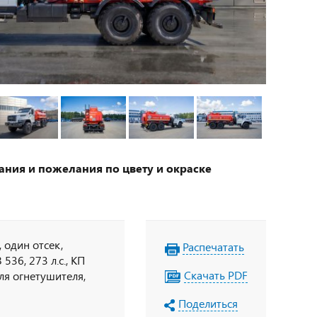
ания и пожелания по цвету и окраске
 один отсек,
Распечатать
536, 273 л.с., КП
Скачать PDF
ля огнетушителя,
е по ДОПОГ,
Поделиться
бор ДОПОГ, колпачки