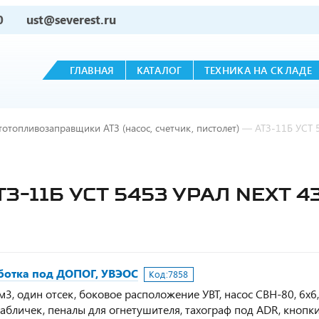
0
ust@severest.ru
ГЛАВНАЯ
КАТАЛОГ
ТЕХНИКА НА СКЛАДЕ
тотопливозаправщики АТЗ (насос, счетчик, пистолет)
—
АТЗ-11Б УСТ 
-11Б УСТ 5453 УРАЛ NEXT 4
аботка под ДОПОГ, УВЭОС
Код:
7858
3, один отсек, боковое расположение УВТ, насос СВН-80, 6х6,
 табличек, пеналы для огнетушителя, тахограф под ADR, кнопк