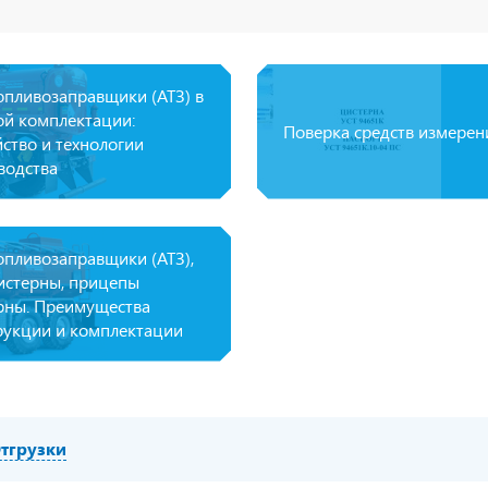
на клеммы АКБ
опливозаправщики (АТЗ) в
ой комплектации:
Поверка средств измерен
йство и технологии
водства
опливозаправщики (АТЗ),
истерны, прицепы
рны. Преимущества
рукции и комплектации
тгрузки