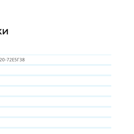
КИ
320-72Е5Г38