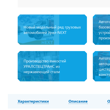
Автот
Новый модельный ряд грузовых
базов
автомобилей Урал-NEXT
устро
произ
Автот
Производство емкостей
автоц
УРАЛСПЕЦТРАНС из
цисте
нержавеющей стали
конст
Характеристики
Описание
О