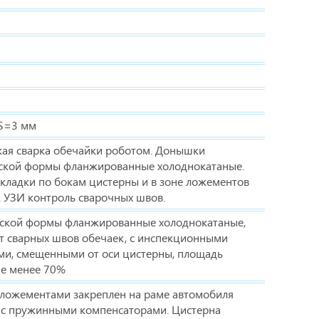
 S=3 мм
кая сварка обечайки роботом. Донышки
ской формы фланжированные холоднокатаные.
кладки по бокам цистерны и в зоне ложементов
. УЗИ контроль сварочных швов.
ской формы фланжированные холоднокатаные,
т сварных швов обечаек, с инспекционными
ми, смещенными от оси цистерны, площадь
не менее 70%
 ложементами закреплен на раме автомобиля
 с пружинными компенсаторами. Цистерна