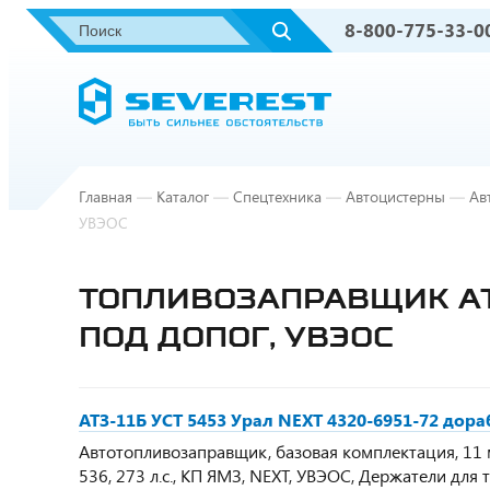
8-800-775-33-0
Главная
—
Каталог
—
Спецтехника
—
Автоцистерны
—
Ав
УВЭОС
ТОПЛИВОЗАПРАВЩИК АТЗ
ПОД ДОПОГ, УВЭОС
АТЗ-11Б УСТ 5453 Урал NEXT 4320-6951-72 дор
Автотопливозаправщик, базовая комплектация, 11 м
536, 273 л.с., КП ЯМЗ, NEXT, УВЭОС, Держатели для