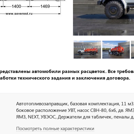
представлены автомобили разных расцветок. Все требов
аботки технического задания и заключения договора.
Автотопливозаправщик, базовая комплектация, 11 м3,
боковое расположение УВТ, насос СВН-80, 6х6, дв. ЯМЗ 
ЯМЗ, NEXT, УВЭОС, Держатели для табличек, пеналы д
тахограф под ADR, кнопки отключения массы в кабин
Посмотреть полные характеристики
наружная кнопка отключения массы по IP65, УОС, на