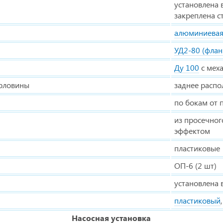
установлена 
закреплена с
алюминиева
УД2-80 (флан
Ду 100
с мех
орловины
заднее расп
по бокам от
из просечног
эффектом
пластиковые
ОП-6 (2 шт)
установлена 
пластиковый
Насосная установка