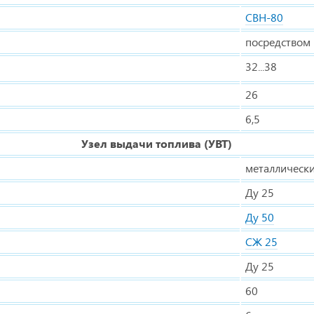
СВН-80
посредством
32...38
26
6,5
Узел выдачи топлива (УВТ)
металлически
Ду 25
Ду 50
СЖ 25
Ду 25
60