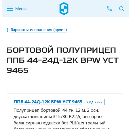
Меню
Варианты исполнения (архив)
БОРТОВОЙ ПОЛУПРИЦЕП
ППБ 44-24Д-12К BPW УСТ
9465
ППБ 44-24Д-12К BPW УСТ 9465
Код:
7292
Полуприцеп бортовой, 44 тн, 12 м, 2 оси,
двускатный, шины 315/80 R22,5, рессорно-
балансирная подвеска без РШ(центральный
балансир), коники раздвижные обрезиненные,