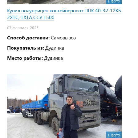
1 фото
Купил полуприцеп контейнеровоз ППК 40-32-12КБ
2Х1С, 1Х1А ССУ 1500
07 февраля 2025
Способ доставки:
Самовывоз
Покупатель из:
Дудинка
Место работы:
Дудинка
1 фото