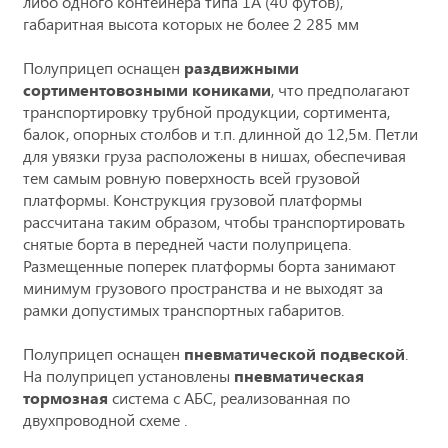
либо одного контейнера типа 1А (40 футов),
габаритная высота которых не более 2 285 мм
Полуприцеп оснащен
раздвижными
сортиментовозными кониками
, что предполагают
транспортировку трубной продукции, сортимента,
балок, опорных столбов и т.п. длинной до 12,5м. Петли
для увязки груза расположены в нишах, обеспечивая
тем самым ровную поверхность всей грузовой
платформы. Конструкция грузовой платформы
рассчитана таким образом, чтобы транспортировать
снятые борта в передней части полуприцепа.
Размещенные поперек платформы борта занимают
минимум грузового пространства и не выходят за
рамки допустимых транспортных габаритов.
Полуприцеп оснащен
пневматической подвеской
.
На полуприцеп установлены
пневматическая
тормозная
система с АБС, реализованная по
двухпроводной схеме .