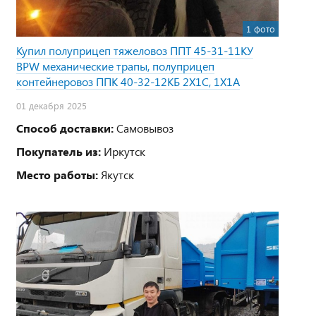
1 фото
Купил полуприцеп тяжеловоз ППТ 45-31-11КУ
BPW механические трапы, полуприцеп
контейнеровоз ППК 40-32-12КБ 2Х1С, 1Х1А
01 декабря 2025
Способ доставки:
Самовывоз
Покупатель из:
Иркутск
Место работы:
Якутск