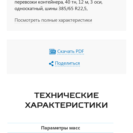
перевозки контейнера, 40 тн, 12 м, 3 оси,
односкатный, шины 385/65 R22,5,
пневматическая подвеска, коники раздвижные,
Посмотреть полные характеристики
контейнеровозные фитинги для размещения
контейнеров 2Х1С, 1Х1А, съемные борта и
стойки, ДЗК полуприцепа, ДЗК тягача
Скачать PDF
Поделиться
ТЕХНИЧЕСКИЕ
ХАРАКТЕРИСТИКИ
Параметры масс