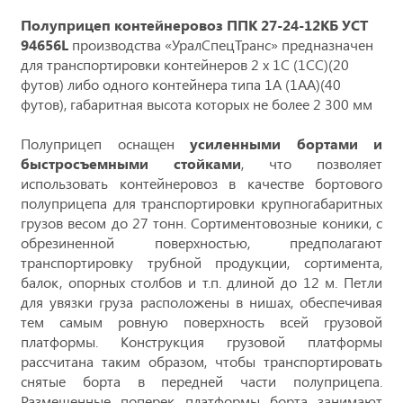
Полуприцеп контейнеровоз ППК 27-24-12КБ УСТ
94656L
производства «УралСпецТранс» предназначен
для транспортировки контейнеров 2 х 1С (1СС)(20
футов) либо одного контейнера типа 1А (1АА)(40
футов), габаритная высота которых не более 2 300 мм
Полуприцеп оснащен
усиленными бортами и
быстросъемными стойками
, что позволяет
использовать контейнеровоз в качестве бортового
полуприцепа для транспортировки крупногабаритных
грузов весом до 27 тонн. Сортиментовозные коники, с
обрезиненной поверхностью, предполагают
транспортировку трубной продукции, сортимента,
балок, опорных столбов и т.п. длиной до 12 м. Петли
для увязки груза расположены в нишах, обеспечивая
тем самым ровную поверхность всей грузовой
платформы. Конструкция грузовой платформы
рассчитана таким образом, чтобы транспортировать
снятые борта в передней части полуприцепа.
Размещенные поперек платформы борта занимают