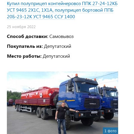
Купил полуприцеп контейнеровоз ППК 27-24-12КБ
УСТ 9465 2Х1С, 1Х1А, полуприцеп бортовой ППБ
20Б-23-12К УСТ 9465 ССУ 1400
25 ноября 2022
Способ доставки:
Самовывоз
Покупатель из:
Депутатский
Место работы:
Депутатский
1 фото