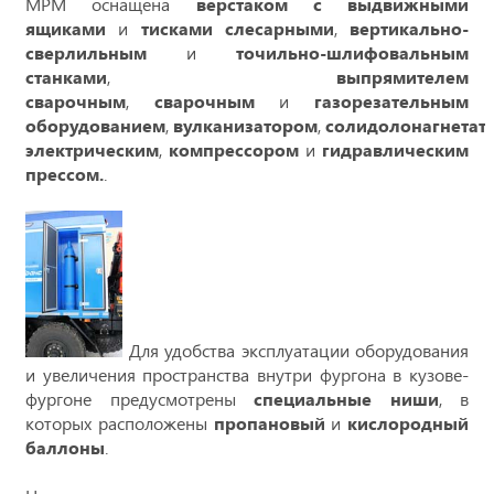
МРМ оснащена
верстаком с выдвижными
ящиками
и
тисками слесарными
,
вертикально-
сверлильным
и
точильно-шлифовальным
станками
,
выпрямителем
сварочным
,
сварочным
и
газорезательным
оборудованием
,
вулканизатором
,
солидолонагнетат
электрическим
,
компрессором
и
гидравлическим
прессом.
.
Для удобства эксплуатации оборудования
и увеличения пространства внутри фургона в кузове-
фургоне предусмотрены
специальные ниши
, в
которых расположены
пропановый
и
кислородный
баллоны
.