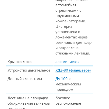
автомобиля
стремянками с
пружинными
компенсаторами.
Цистерна
установлена в
ложементах через
резиновый демпфер
и закреплена
стяжными лентами.
Крышка люка
алюминиевая
Устройство дыхательное
УД2-80 (фланцевое)
Донный клапан, мм
Ду 100
, с
механическим
приводом
Лестница на площадку
боковое
обслуживания заливной
расположение
горловины