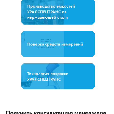
Производство емкостей
УРАЛСПЕЦТРАНС из
нержавеющей стали
Поверка средств измерений
Технология покраски
УРАЛСПЕЦТРАНС
Получить консультацию менеджера