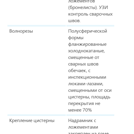
ложементов
(бронелисты). УЗИ
контроль сварочных
швов.
Волнорезы
Полусферической
формы
фланжированные
холоднокатаные,
смещенные от
сварных швов
обечаек, с
инспекционными
люками-лазами,
смещенными от оси
цистерны, площадь
перекрытия не
менее 70%
Крепление цистерны
Надрамник с
ложементами
закреплен на раме