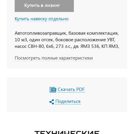
Купить в лизинг
Купить навеску отдельно
Автотопливозаправщик, базовая комплектация,
10 м3, один отсек, боковое расположение УВТ,
насос СВН-80, 6х6, 273 л.с., дв. ЯМЗ 536, КП ЯМЗ,
Держатели для табличек, пеналы для
Посмотреть полные характеристики
огнетушителя, тахограф под ADR, кнопки
отключения массы в кабине по ДОПОГ,
наружная кнопка отключения массы по IP65,
УОС, набор ДОПОГ, колпачки на клеммы АКБ
Скачать PDF
Поделиться
ТЕХНИЧЕСКИЕ