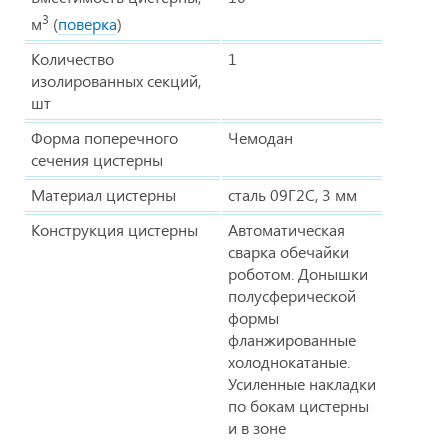
3
м
(
поверка
)
Количество
1
изолированных секций,
шт
Форма поперечного
Чемодан
сечения цистерны
Материал цистерны
сталь 09Г2С, 3 мм
Конструкция цистерны
Автоматическая
сварка обечайки
роботом. Донышки
полусферической
формы
фланжированные
холоднокатаные.
Усиленные накладки
по бокам цистерны
и в зоне