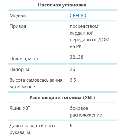
Насосная установка
Модель
СВН-80
Привод
посредством
карданной
передачи от ДОМ
на РК
32...38
3
Подача, м
/ч
Напор, м
26
Высота самовсасывания,
6,5
м, не менее
Узел выдачи топлива (УВТ)
Ящик УВТ
боковое
расположение
Длина раздаточного
6
рукава, м