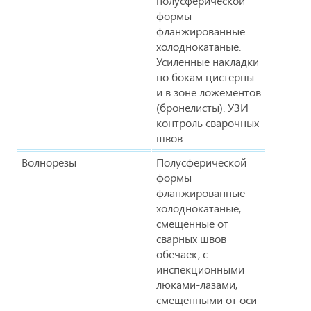
полусферической
формы
фланжированные
холоднокатаные.
Усиленные накладки
по бокам цистерны
и в зоне ложементов
(бронелисты). УЗИ
контроль сварочных
швов.
Волнорезы
Полусферической
формы
фланжированные
холоднокатаные,
смещенные от
сварных швов
обечаек, с
инспекционными
люками-лазами,
смещенными от оси