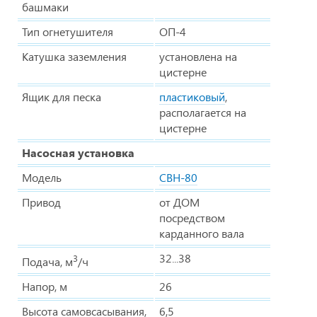
башмаки
Тип огнетушителя
ОП-4
Катушка заземления
установлена на
цистерне
Ящик для песка
пластиковый
,
располагается на
цистерне
Насосная установка
Модель
СВН-80
Привод
от ДОМ
посредством
карданного вала
32...38
3
Подача, м
/ч
Напор, м
26
Высота самовсасывания,
6,5