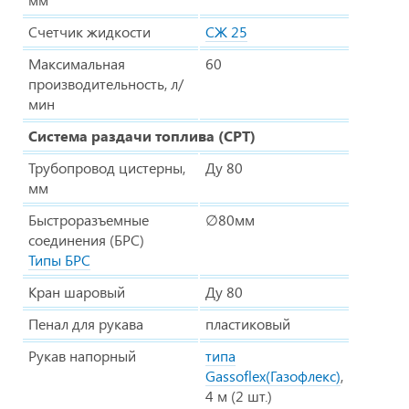
Счетчик жидкости
СЖ 25
Максимальная
60
производительность, л/
мин
Система раздачи топлива (СРТ)
Трубопровод цистерны,
Ду 80
мм
Быстроразъемные
∅80мм
соединения (БРС)
Типы БРС
Кран шаровый
Ду 80
Пенал для рукава
пластиковый
Рукав напорный
типа
Gassoflex(Газофлекс)
,
4 м (2 шт.)