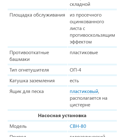
складной
Площадка обслуживания
из просечного
оцинкованного
листа с
противоскользящим
эффектом
Противооткатные
пластиковые
башмаки
Тип огнетушителя
ОП-4
Катушка заземления
есть
Ящик для песка
пластиковый
,
располагается на
цистерне
Насосная установка
Модель
СВН-80
Привод
гидравлический