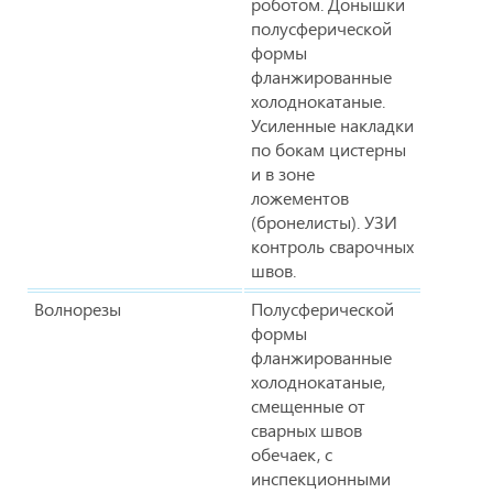
роботом. Донышки
полусферической
формы
фланжированные
холоднокатаные.
Усиленные накладки
по бокам цистерны
и в зоне
ложементов
(бронелисты). УЗИ
контроль сварочных
швов.
Волнорезы
Полусферической
формы
фланжированные
холоднокатаные,
смещенные от
сварных швов
обечаек, с
инспекционными