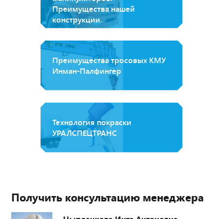
Преимущества нашей
конструкции.
Преимущества тросовых КМУ
Инман-Палфингер
Технология покраски
УРАЛСПЕЦТРАНС
Получить консультацию менеджера
Цыпленкова Инта Антоновна