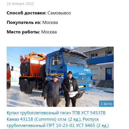
18 января 2022
Способ доставки:
Самовывоз
Покупатель из:
Москва
Место работы:
Москва
1 фото
Купил трубоплетевозный тягач ТПВ УСТ 5453TB
Камаз 43118 (Cummins) сп.м. (2 ед.), Роспуск
трубоплетевозный ПРТ 10-23-01 УСТ 9465 (2 ед.)