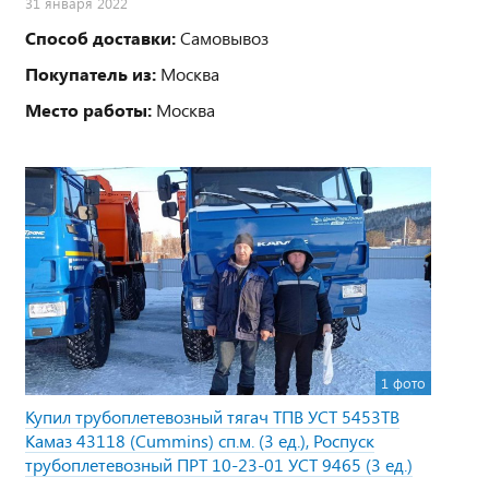
31 января 2022
Способ доставки:
Самовывоз
Покупатель из:
Москва
Место работы:
Москва
1 фото
Купил трубоплетевозный тягач ТПВ УСТ 5453TB
Камаз 43118 (Cummins) сп.м. (3 ед.), Роспуск
трубоплетевозный ПРТ 10-23-01 УСТ 9465 (3 ед.)