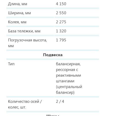
Длина, мм
4 150
Ширина, мм
2 550
Колея, мм
2 275
База тележки, мм
1 320
Погрузочная высота,
1 795
мм
Подвеска
Тип
балансирная,
рессорная с
реактивными
штангами
(центральный
балансир)
Количество осей /
2 / 4
колес, шт.
Шины