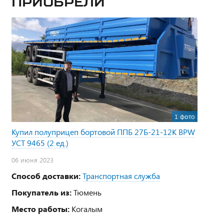
приобрели
1 фото
Купил полуприцеп бортовой ППБ 27Б-21-12К BPW
УСТ 9465 (2 ед.)
06 июня 2023
Способ доставки:
Транспортная служба
Покупатель из:
Тюмень
Место работы:
Когалым