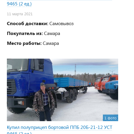
9465 (2 ед.)
11 марта 2021
Способ доставки:
Самовывоз
Покупатель из:
Самара
Место работы:
Самара
1 фото
Купил полуприцеп бортовой ППБ 20Б-21-12 УСТ
9465 (2 ед.)