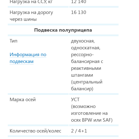
Нагрузка на ССУ, кг
12 140
Нагрузка на дорогу
16 130
через шины
Подвеска полуприцепа
Тип
двухосная,
односкатная,
Информация по
рессорно-
подвескам
балансирная с
реактивными
штангами
(центральный
балансир)
Марка осей
УСТ
(возможно
изготовление на
осях BPW или SAF)
Количество осей/колес
2 / 4+1