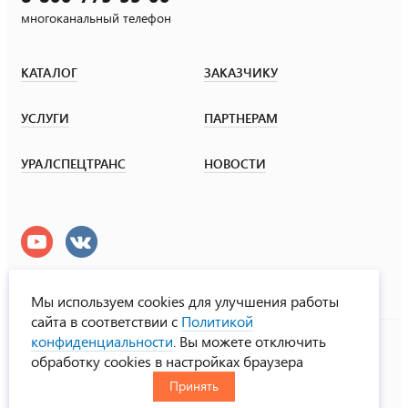
многоканальный телефон
КАТАЛОГ
ЗАКАЗЧИКУ
УСЛУГИ
ПАРТНЕРАМ
УРАЛСПЕЦТРАНС
НОВОСТИ
Мы используем cookies для улучшения работы
сайта в соответствии с
Политикой
УралСпецТранс
конфиденциальности
. Вы можете отключить
© ООО «Урал СТ», 2000-2026
обработку cookies в настройках браузера
Политика конфиденциальности
Принять
RUS
ENG
CHN