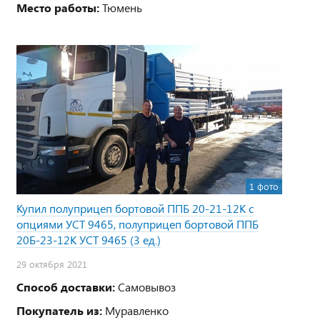
Место работы:
Тюмень
1 фото
Купил полуприцеп бортовой ППБ 20-21-12К с
опциями УСТ 9465, полуприцеп бортовой ППБ
20Б-23-12К УСТ 9465 (3 ед.)
29 октября 2021
Способ доставки:
Самовывоз
Покупатель из:
Муравленко