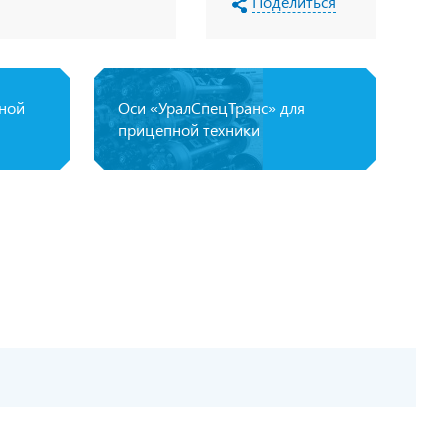
Поделиться
пной
Оси «УралСпецТранс» для
прицепной техники