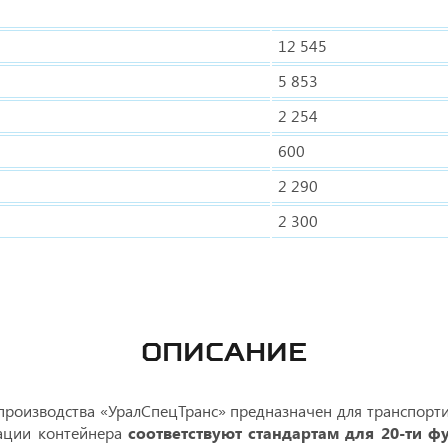
12 545
5 853
2 254
600
2 290
2 300
ОПИСАНИЕ
роизводства «УралСпецТранс» предназначен для транспорти
сации контейнера
соответствуют стандартам для 20-ти ф