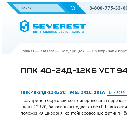
8-800-775-33-0
Главная
—
Каталог
—
Полуприцепы
—
Полуприцепы борт
ППК 40-24Д-12КБ УСТ 94
ППК 40-24Д-12КБ УСТ 9465 2Х1С, 1Х1А
Код:
3239
Полуприцеп бортовой контейнеровоз для перевозки д
шины 12R20, баласирная подвеска без РШ, высокий
положения шкворня, контейнеровозные фитинги, ба