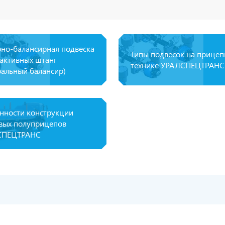
рно-балансирная подвеска
Типы подвесок на прице
еактивных штанг
технике УРАЛСПЕЦТРАНС
ральный балансир)
нности конструкции
вых полуприцепов
СПЕЦТРАНС