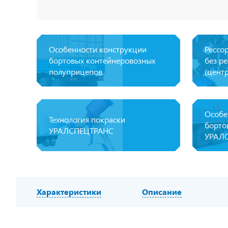
Особенности конструкции
Рессо
бортовых контейнеровозных
без р
полуприцепов
(цент
Особе
Технология покраски
борто
УРАЛСПЕЦТРАНС
УРАЛ
Характеристики
Описание