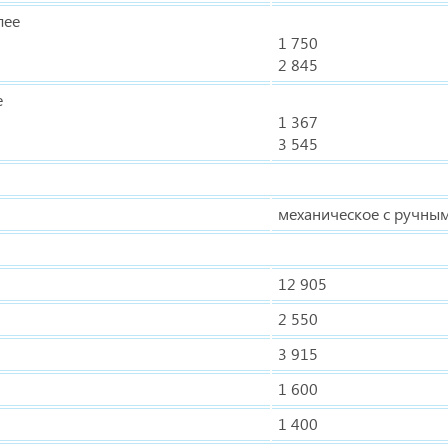
лее
1 750
2 845
е
1 367
3 545
механическое с ручны
12 905
2 550
3 915
1 600
1 400