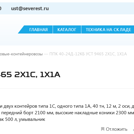
0
ust@severest.ru
ГЛАВНАЯ
КАТАЛОГ
ТЕХНИКА НА СКЛАДЕ
овые-контейнеровозы
—
ППК 40-24Д-12КБ УСТ 9465 2Х1С, 1Х1А
65 2Х1С, 1Х1А
вух контейров типа 1С, одного типа 1А, 40 тн, 12 м, 2 оси, 
 передний борт 2100 мм, высокие накладные коники 2300 мм
к 500 л, умывальник
Отложить