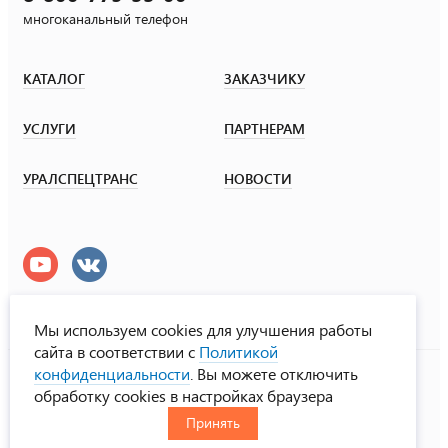
многоканальный телефон
КАТАЛОГ
ЗАКАЗЧИКУ
УСЛУГИ
ПАРТНЕРАМ
УРАЛСПЕЦТРАНС
НОВОСТИ
Мы используем cookies для улучшения работы
сайта в соответствии с
Политикой
УралСпецТранс
конфиденциальности
. Вы можете отключить
© ООО «Урал СТ», 2000-2026
обработку cookies в настройках браузера
Политика конфиденциальности
Принять
RUS
ENG
CHN