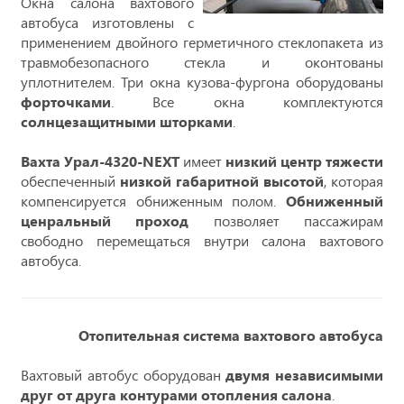
Окна салона вахтового
автобуса изготовлены с
применением двойного герметичного стеклопакета из
травмобезопасного стекла и оконтованы
уплотнителем. Три окна кузова-фургона оборудованы
форточками
. Все окна комплектуются
солнцезащитными шторками
.
Вахта Урал-4320-NEXT
имеет
низкий центр тяжести
обеспеченный
низкой габаритной высотой
, которая
компенсируется обниженным полом.
Обниженный
ценральный проход
позволяет пассажирам
свободно перемещаться внутри салона вахтового
автобуса.
Отопительная система вахтового автобуса
Вахтовый автобус оборудован
двумя независимыми
друг от друга контурами отопления салона
.