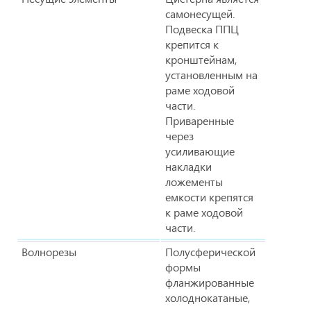
самонесущей.
Подвеска ППЦ
крепится к
кронштейнам,
установленным на
раме ходовой
части.
Приваренные
через
усиливающие
накладки
ложементы
емкости крепятся
к раме ходовой
части.
Волнорезы
Полусферической
формы
фланжированные
холоднокатаные,