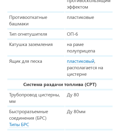
противоскользящим
эффектом
Противооткатные
пластиковые
башмаки
Тип огнетушителя
ОП-6
Катушка заземления
на раме
полуприцепа
Ящик для песка
пластиковый
,
располагается на
цистерне
Система раздачи топлива (СРТ)
Трубопровод цистерны,
Ду 80
мм
Быстроразъемные
Ду 80мм
соединения (БРС)
Типы БРС