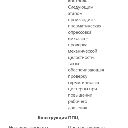
контроль.
Следующим
этапом
производится
пневматическая
опрессовка
емкости –
проверка
механической
целостности,
также
обеспечивающая
проверку
герметичности
цистерны при
повышении
рабочего
давления.
Конструкция ППЦ
Несущие элементы
Цистерна является