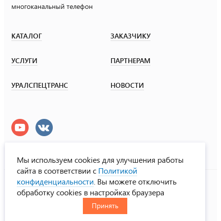
многоканальный телефон
КАТАЛОГ
ЗАКАЗЧИКУ
УСЛУГИ
ПАРТНЕРАМ
УРАЛСПЕЦТРАНС
НОВОСТИ
Мы используем cookies для улучшения работы
сайта в соответствии с
Политикой
УралСпецТранс
конфиденциальности
. Вы можете отключить
© ООО «Урал СТ», 2000-2026
обработку cookies в настройках браузера
Политика конфиденциальности
Принять
RUS
ENG
CHN