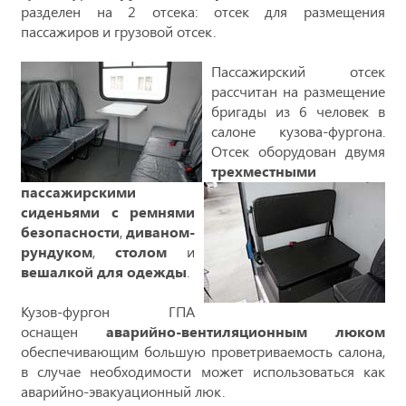
разделен на 2 отсека: отсек для размещения
пассажиров и грузовой отсек.
Пассажирский отсек
рассчитан на размещение
бригады из 6 человек в
салоне кузова-фургона.
Отсек оборудован двумя
трехместными
пассажирскими
сиденьями с ремнями
безопасности
,
диваном-
рундуком
,
столом
и
вешалкой для одежды
.
Кузов-фургон ГПА
оснащен
аварийно-вентиляционным люком
обеспечивающим большую проветриваемость салона,
в случае необходимости может использоваться как
аварийно-эвакуационный люк.