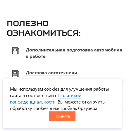
Полезно
ознакомиться:
Дополнительная подготовка автомобиля
к работе
Доставка автотехники
Распоряжение Правительства РФ "О
Мы используем cookies для улучшения работы
допустимых массах, осевых нагрузках и
сайта в соответствии с
Политикой
габаритах транспортных средств"
конфиденциальности
. Вы можете отключить
обработку cookies в настройках браузера
Принять
Переоборудование техники