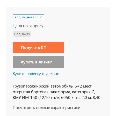
Код модели:
5850
Цена по запросу
Под заказ
Получить КП
Купить в лизинг
Купить навеску отдельно
Грузопассажирский автомобиль, 6+2 мест,
открытая бортовая платформа, категория С,
КМУ ИМ-150 (12,10 тн/м, 6050 кг на 2,0 м, 8,40
м, опоры вниз неповоротные), 6х6, 300 л.с., дв.
Посмотреть полные характеристики
740, КП ZF9, сп. место