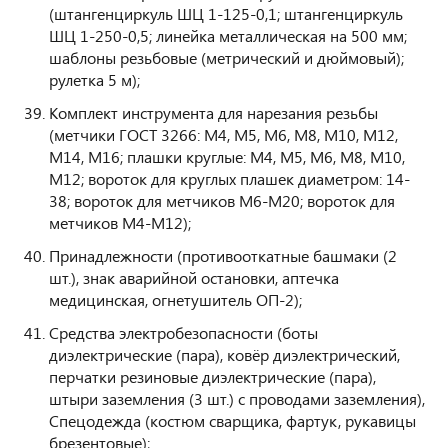
(штангенциркуль ШЦ 1-125-0,1; штангенциркуль
ШЦ 1-250-0,5; линейка металлическая на 500 мм;
шаблоны резьбовые (метрический и дюймовый);
рулетка 5 м);
Комплект инструмента для нарезания резьбы
(метчики ГОСТ 3266: М4, М5, М6, М8, М10, М12,
М14, М16; плашки круглые: М4, М5, М6, М8, М10,
М12; вороток для круглых плашек диаметром: 14-
38; вороток для метчиков М6-М20; вороток для
метчиков М4-М12);
Принадлежности (противооткатные башмаки (2
шт.), знак аварийной остановки, аптечка
медицинская, огнетушитель ОП-2);
Средства электробезопасности (боты
диэлектрические (пара), ковёр диэлектрический,
перчатки резиновые диэлектрические (пара),
штыри заземления (3 шт.) с проводами заземления),
Спецодежда (костюм сварщика, фартук, рукавицы
брезентовые);