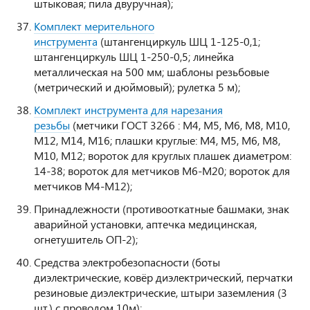
штыковая; пила двуручная);
Комплект мерительного
инструмента
(штангенциркуль ШЦ 1-125-0,1;
штангенциркуль ШЦ 1-250-0,5; линейка
металлическая на 500 мм; шаблоны резьбовые
(метрический и дюймовый); рулетка 5 м);
Комплект инструмента для нарезания
резьбы
(метчики ГОСТ 3266 : М4, М5, М6, М8, М10,
М12, М14, М16; плашки круглые: М4, М5, М6, М8,
М10, М12; вороток для круглых плашек диаметром:
14-38; вороток для метчиков М6-М20; вороток для
метчиков М4-М12);
Принадлежности (противооткатные башмаки, знак
аварийной установки, аптечка медицинская,
огнетушитель ОП-2);
Средства электробезопасности (боты
диэлектрические, ковёр диэлектрический, перчатки
резиновые диэлектрические, штыри заземления (3
шт.) с проводом 10м);