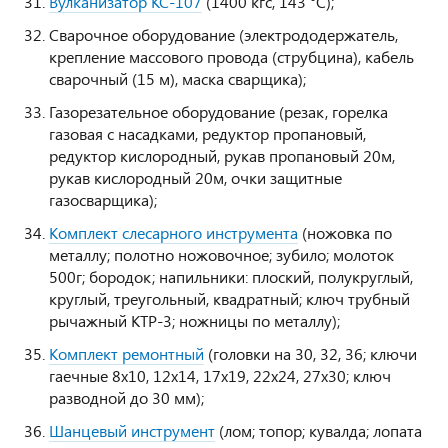
Вулканизатор КС-107
(1400 кгс, 143 °C);
Сварочное оборудование (электрододержатель,
крепление массового провода (струбцина), кабель
сварочный (15 м), маска сварщика);
Газорезательное оборудование (резак, горелка
газовая с насадками, редуктор пропановый,
редуктор кислородный, рукав пропановый 20м,
рукав кислородный 20м, очки защитные
газосварщика);
Комплект слесарного инструмента
(ножовка по
металлу; полотно ножовочное; зубило; молоток
500г; бородок; напильники: плоский, полукруглый,
круглый, треугольный, квадратный; ключ трубный
рычажный КТР-3; ножницы по металлу);
Комплект ремонтный
(головки на 30, 32, 36; ключи
гаечные 8х10, 12х14, 17х19, 22х24, 27х30; ключ
разводной до 30 мм);
Шанцевый инструмент
(лом; топор; кувалда; лопата