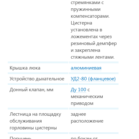
стремянками с
пружинными
компенсаторами.
Цистерна
установлена в
ложементах через
резиновый демпфер
и закреплена
стяжными лентами.
Крышка люка
алюминиевая
Устройство дыхательное
УД2-80 (фланцевое)
Донный клапан, мм
Ду 100
с
механическим
приводом
Лестница на площадку
заднее
обслуживания
расположение
горловины цистерны
Поручень
по бокам от