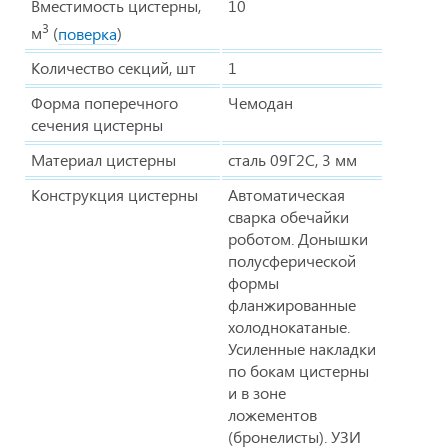
Вместимость цистерны,
10
3
м
(
поверка
)
Количество секций, шт
1
Форма поперечного
Чемодан
сечения цистерны
Материал цистерны
сталь 09Г2С, 3 мм
Конструкция цистерны
Автоматическая
сварка обечайки
роботом. Донышки
полусферической
формы
фланжированные
холоднокатаные.
Усиленные накладки
по бокам цистерны
и в зоне
ложементов
(бронелисты). УЗИ