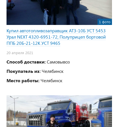
1 фото
Купил автотопливозаправщик АТЗ-10Б УСТ 5453
Урал NEXT 4320-6951-72, Полуприцеп бортовой
ППБ 20Б-21-12К УСТ 9465
20 апреля 2021
Способ доставки:
Самовывоз
Покупатель из:
Челябинск
Место работы:
Челябинск