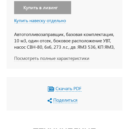
Купить в лизинг
Купить навеску отдельно
Автотопливозаправщик, базовая комплектация,
10 м3, один отсек, боковое расположение УВТ,
насос СВН-80, 6х6, 273 л.с., дв. ЯМЗ 536, КП ЯМЗ,
УВЭОС, Держатели для табличек, пеналы для
Посмотреть полные характеристики
огнетушителя, тахограф под ADR, кнопки
отключения массы в кабине по ДОПОГ,
наружная кнопка отключения массы по IP65,
УОС, набор ДОПОГ, колпачки на клеммы АКБ
Скачать PDF
Поделиться