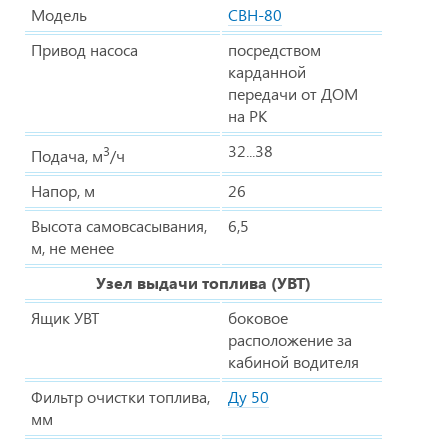
Модель
СВН-80
Привод насоса
посредством
карданной
передачи от ДОМ
на РК
32...38
3
Подача, м
/ч
Напор, м
26
Высота самовсасывания,
6,5
м, не менее
Узел выдачи топлива (УВТ)
Ящик УВТ
боковое
расположение за
кабиной водителя
Фильтр очистки топлива,
Ду 50
мм