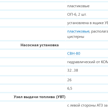
пластиковые
ОП-6, 2 шт.
установлена в ящике У
пластиковые
, распола
цистерны
Насосная установка
СВН-80
гидравлический от КО
32...38
26
6,5
Узел выдачи топлива (УВТ)
с левой стороны АТЗ з