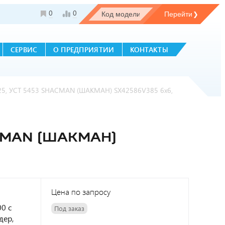
0
0
СЕРВИС
О ПРЕДПРИЯТИИ
КОНТАКТЫ
25, УСТ 5453 SHACMAN (ШАКМАН) SX42586V385 6х6,
CMAN (ШАКМАН)
Цена по запросу
0 с
Под заказ
дер,