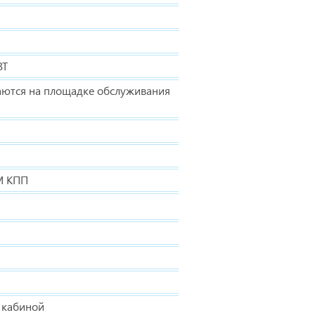
ВТ
гаются на площадке обслуживания
М КПП
а кабиной