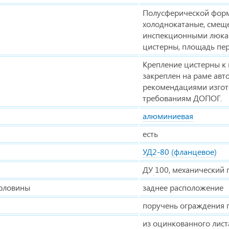
Полусферической фор
холоднокатаные, смеще
инспекционными люкам
цистерны, площадь пер
Крепление цистерны к
закреплен на раме авт
рекомендациями изгото
требованиям ДОПОГ.
алюминиевая
есть
УД2-80 (фланцевое)
ДУ
100, механический 
орловины
заднее расположение
поручень ограждения 
из оцинкованного лис