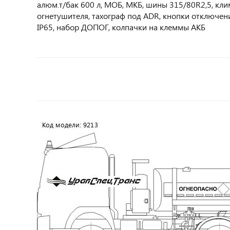
алюм.т/бак 600 л, МОБ, МКБ, шины 315/80R2,5, кли
огнетушителя, тахограф под ADR, кнопки отключен
IP65, набор ДОПОГ, колпачки на клеммы АКБ