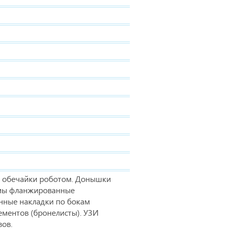
а обечайки роботом. Донышки
мы фланжированные
нные накладки по бокам
ементов (бронелисты). УЗИ
ов.