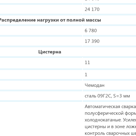
24 170
Распределение нагрузки от полной массы
6 780
17 390
Цистерна
11
1
Чемодан
сталь 09Г2С, S=3 мм
Автоматическая сварк
полусферической фор
холоднокатаные. Усиле
цистерны и в зоне лож
контроль сварочных шв