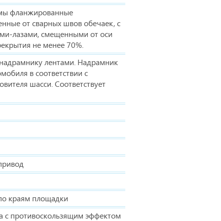
мы фланжированные
нные от сварных швов обечаек, с
и-лазами, смещенными от оси
екрытия не менее 70%.
 надрамнику лентами. Надрамник
омобиля в соответствии с
вителя шасси. Соответствует
привод
по краям площадки
та с противоскользящим эффектом