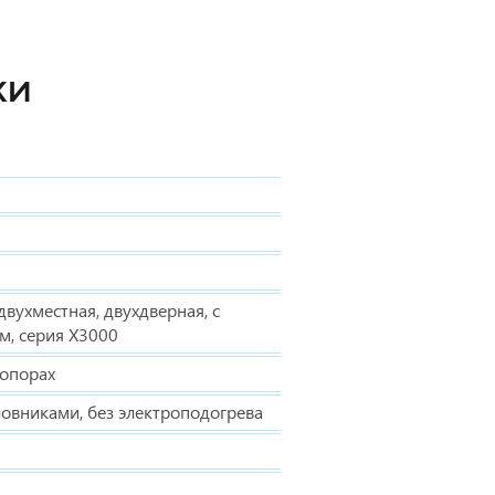
КИ
вухместная, двухдверная, с
м, серия Х3000
 опорах
ловниками, без электроподогрева