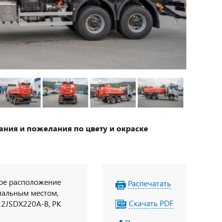
ания и пожелания по цвету и окраске
вое расположение
Распечатать
спальным местом,
Скачать PDF
12JSDX220A-B, РК
ы 315/80R2,5,