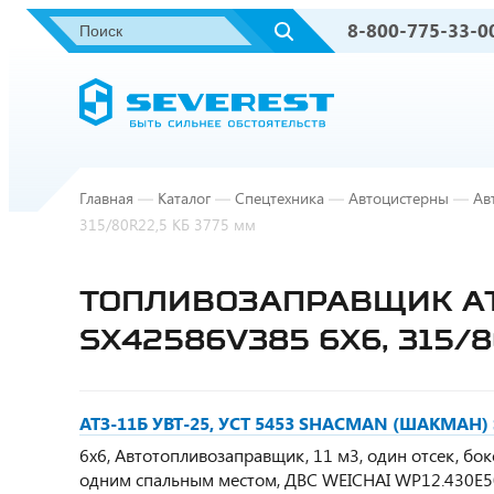
8-800-775-33-0
Главная
—
Каталог
—
Спецтехника
—
Автоцистерны
—
Ав
315/80R22,5 КБ 3775 мм
ТОПЛИВОЗАПРАВЩИК АТЗ
SX42586V385 6Х6, 315/8
АТЗ-11Б УВТ-25, УСТ 5453 SHACMAN (ШАКМАН) S
6х6, Автотопливозаправщик, 11 м3, один отсек, бо
одним спальным местом, ДВС WEICHAI WP12.430E50 