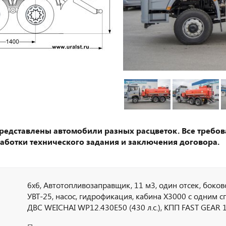
представлены автомобили разных расцветок. Все требов
аботки технического задания и заключения договора.
6х6, Автотопливозаправщик, 11 м3, один отсек, боко
УВТ-25, насос, гидрофикация, кабина Х3000 с одним 
ДВС WEICHAI WP12.430E50 (430 л.с.), КПП FAST GEAR 
ZQС2000, ретардер, алюм.т/бак 600 л, МОБ, МКБ, шин