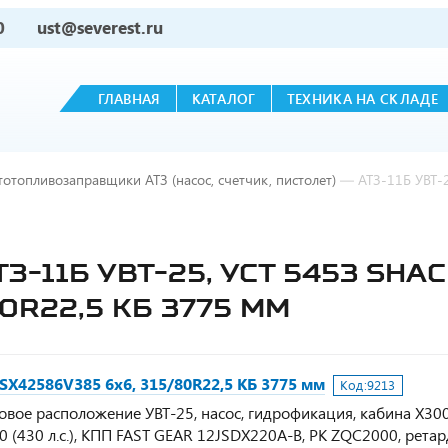
0
ust@severest.ru
ГЛАВНАЯ
КАТАЛОГ
ТЕХНИКА НА СКЛАДЕ
тотопливозаправщики АТЗ (насос, счетчик, пистолет)
—
АТЗ-11Б УВТ-
-11Б УВТ-25, УСТ 5453 SHA
0R22,5 КБ 3775 ММ
X42586V385 6х6, 315/80R22,5 КБ 3775 мм
Код:
9213
ковое расположение УВТ-25, насос, гидрофикация, кабина Х300
(430 л.с.), КПП FAST GEAR 12JSDX220A-B, РК ZQС2000, ретар