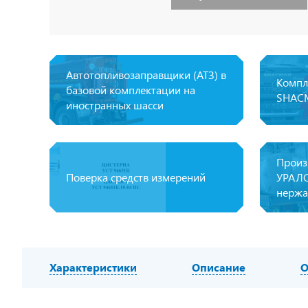
Автотопливозаправщики (АТЗ) в
Компл
базовой комплектации на
SHAС
иностранных шасси
Произ
Поверка средств измерений
УРАЛС
нержа
Характеристики
Описание
О