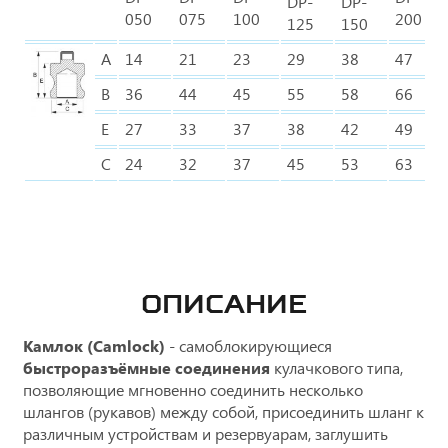
DP-
DP-
050
075
100
200
125
150
A
14
21
23
29
38
47
B
36
44
45
55
58
66
E
27
33
37
38
42
49
C
24
32
37
45
53
63
ОПИСАНИЕ
Камлок (Camlock)
- самоблокирующиеся
быстроразъёмные соединения
кулачкового типа,
позволяющие мгновенно соединить несколько
шлангов (рукавов) между собой, присоединить шланг к
различным устройствам и резервуарам, заглушить