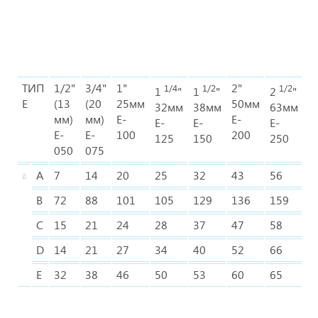
ТИП
1/2"
3/4"
1"
2"
3
1/4
1/2
1/2
1
"
1
"
2
"
E
(13
(20
25мм
50мм
7
32мм
38мм
63мм
мм)
мм)
E-
E-
E-
E-
E-
E-
E-
E-
100
200
3
125
150
250
050
075
A
7
14
20
25
32
43
56
6
B
72
88
101
105
129
136
159
1
C
15
21
24
28
37
47
58
7
D
14
21
27
34
40
52
66
7
E
32
38
46
50
53
60
65
6