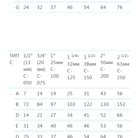
G
24
32
37
46
54
64
76
9
ТИП
1/2"
3/4"
1"
2"
3
1/4
1/2
1/2
1
"
1
"
2
"
C
(13
(20
25мм
50мм
7
32мм
38мм
63мм
мм)
мм)
C-
C-
C
C-
C-
C-
C-
C-
100
200
3
125
150
250
050
075
A
7
14
19
25
31
43
56
6
B
72
84
97
103
122
130
152
1
D
14
21
27
34
41
52
66
7
E
31
34
40
46
46
53
56
6
G
25
33
37
46
54
64
76
9