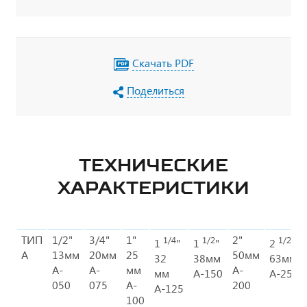
Скачать PDF
Поделиться
ТЕХНИЧЕСКИЕ
ХАРАКТЕРИСТИКИ
ТИП
1/2"
3/4"
1"
2"
1/4
1/2
1/2
1
"
1
"
2
"
A
13мм
20мм
25
50мм
32
38мм
63мм
A-
A-
мм
A-
мм
А-150
А-250
050
075
A-
200
А-125
100