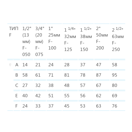
ТИП
1/2"
3/4"
1"
2"
3
1/4
1/2
1/2
1
"
1
"
2
"
F
(13
(20
25мм
50мм
7
32мм
38мм
63мм
мм)
мм)
F-
F-
F-
F-
F-
F-
F-
F-
100
200
3
125
150
250
050
075
A
14
21
24
28
37
47
58
7
B
58
61
71
81
78
87
95
1
C
27
32
38
48
57
67
80
9
E
40
42
51
55
56
62
69
7
F
24
33
37
45
53
63
76
9