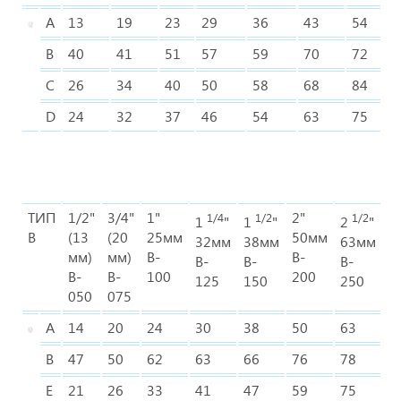
A
13
19
23
29
36
43
54
B
40
41
51
57
59
70
72
C
26
34
40
50
58
68
84
D
24
32
37
46
54
63
75
ТИП
1/2"
3/4"
1"
2"
3
1/4
1/2
1/2
1
"
1
"
2
"
B
(13
(20
25мм
50мм
7
32мм
38мм
63мм
мм)
мм)
B-
B-
B
B-
B-
B-
B-
B-
100
200
3
125
150
250
050
075
A
14
20
24
30
38
50
63
7
B
47
50
62
63
66
76
78
9
E
21
26
33
41
47
59
75
8