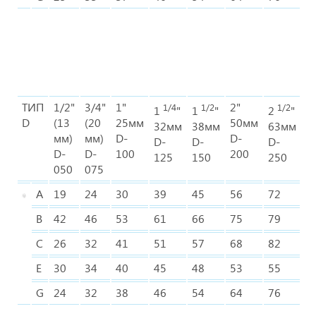
ТИП
1/2"
3/4"
1"
2"
3
1/4
1/2
1/2
1
"
1
"
2
"
D
(13
(20
25мм
50мм
7
32мм
38мм
63мм
мм)
мм)
D-
D-
D
D-
D-
D-
D-
D-
100
200
3
125
150
250
050
075
A
19
24
30
39
45
56
72
8
B
42
46
53
61
66
75
79
8
C
26
32
41
51
57
68
82
9
E
30
34
40
45
48
53
55
5
G
24
32
38
46
54
64
76
9