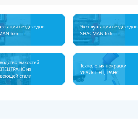
ектация вездеходов
Эксплуатация вездеходов
MAN 6x6
SHACMAN 6х6
водство емкостей
Технология покраски
ПЕЦТРАНС из
УРАЛСПЕЦТРАНС
веющей стали