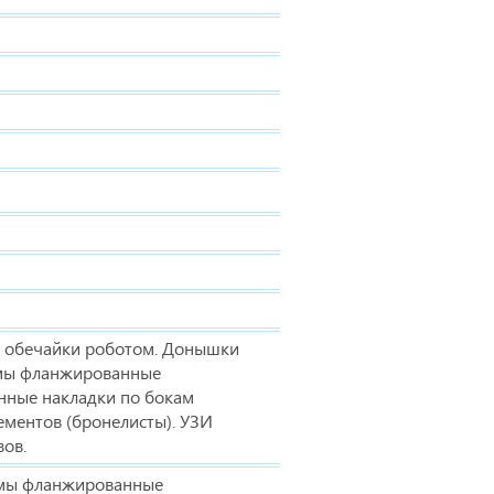
а обечайки роботом. Донышки
мы фланжированные
нные накладки по бокам
ементов (бронелисты). УЗИ
ов.
мы фланжированные