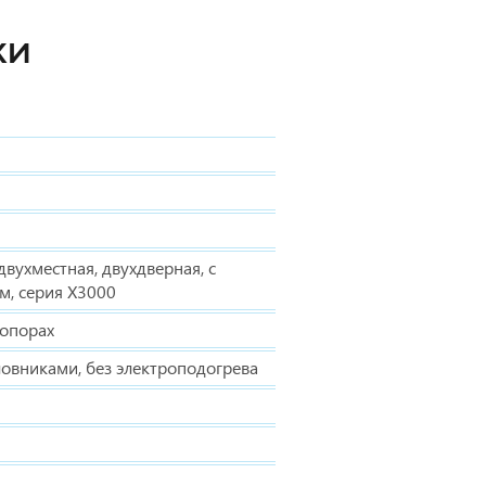
КИ
вухместная, двухдверная, с
м, серия Х3000
 опорах
ловниками, без электроподогрева