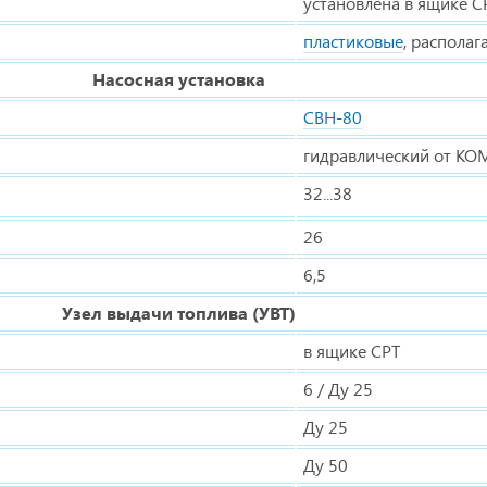
установлена в ящике С
пластиковые
, располаг
Насосная установка
СВН-80
гидравлический от КО
32...38
26
6,5
Узел выдачи топлива (УВТ)
в ящике СРТ
6 / Ду 25
Ду 25
Ду 50