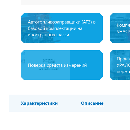
Автотопливозаправщики (АТЗ) в
Компл
базовой комплектации на
SHAС
иностранных шасси
Произ
Поверка средств измерений
УРАЛС
нержа
Характеристики
Описание