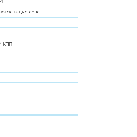
РТ
аются на цистерне
М КПП