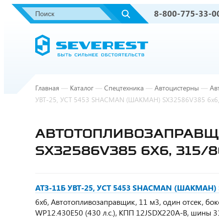
8-800-775-33-0
Главная
—
Каталог
—
Спецтехника
—
Автоцистерны
—
Ав
УВТ-25, УСТ 5453 SHACMAN (ШАКМАН) SX32586V385 6х6, 
АВТОТОПЛИВОЗАПРАВЩИК
SX32586V385 6Х6, 315/8
АТЗ-11Б УВТ-25, УСТ 5453 SHACMAN (ШАКМАН) S
6х6, Автотопливозаправщик, 11 м3, один отсек, бо
WP12.430E50 (430 л.с.), КПП 12JSDX220A-B, шины 3