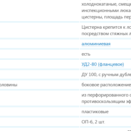
холоднокатаные, смеще
инспекционными люкам
цистерны, площадь пер
Цистерна крепится к 
посредством стяжных л
алюминиевая
есть
УД2-80 (фланцевое)
ДУ
100, с ручным дубл
орловины
боковое расположение
из перфорированного 
противоскользящим э
пластиковые
ОП-6, 2 шт.