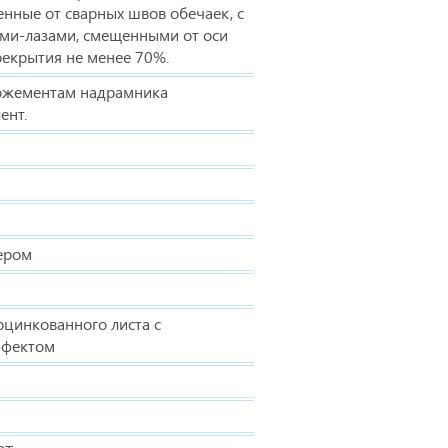
нные от сварных швов обечаек, с
и-лазами, смещенными от оси
екрытия не менее 70%.
ложементам надрамника
ент.
ером
оцинкованного листа с
ффектом