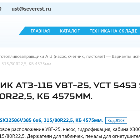
0
ust@severest.ru
ГЛАВНАЯ
КАТАЛОГ
ТЕХНИКА НА СКЛАДЕ
тотопливозаправщики АТЗ (насос, счетчик, пистолет)
—
Варианты исп
315/80R22,5, КБ 4575мм.
 АТЗ-11Б УВТ-25, УСТ 5453
0R22,5, КБ 4575ММ.
X32586V385 6х6, 315/80R22,5, КБ 4575мм.
Код:
9103
ковое расположение УВТ-25, насос, гидрофикация, кабина Х300
15/80R22,5, Держатели для табличек, пеналы для огнетушител