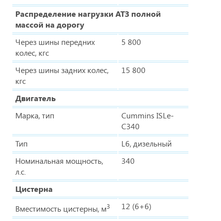
Распределение нагрузки АТЗ полной
массой на дорогу
Через шины передних
5 800
колес, кгс
Через шины задних колес,
15 800
кгс
Двигатель
Марка, тип
Cummins ISLe-
C340
Тип
L6, дизельный
Номинальная мощность,
340
л.с.
Цистерна
12 (6+6)
3
Вместимость цистерны, м