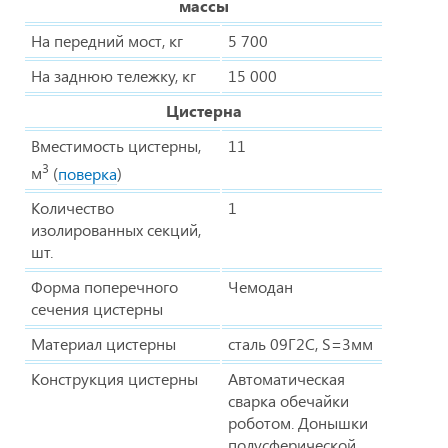
массы
На передний мост, кг
5 700
На заднюю тележку, кг
15 000
Цистерна
Вместимость цистерны,
11
3
м
(
поверка
)
Количество
1
изолированных секций,
шт.
Форма поперечного
Чемодан
сечения цистерны
Материал цистерны
сталь 09Г2С, S=3мм
Конструкция цистерны
Автоматическая
сварка обечайки
роботом. Донышки
полусферической