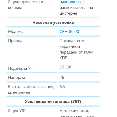
Ящики для песка и
пластиковые
,
кошмы
располагаются на
цистерне
Насосная установка
Модель
СВН-80.00
Привод
Посредством
карданной
передачи от КОМ
КПП
32...38
3
Подача, м
/ч
Напор, м
26
Высота самовсасывания,
6,5
м, не менее
Узел выдачи топлива (УВТ)
Ящик УВТ
металлический,
расположен сбоку