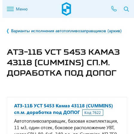
Меню
Варианты исполнения автотопливозаправщиков (архив)
АТЗ-11Б УСТ 5453 КАМАЗ
43118 (CUMMINS) СП.М.
ДОРАБОТКА ПОД ДОПОГ
АТЗ-11Б УСТ 5453 Камаз 43118 (CUMMINS)
сп.м. доработка под ДОПОГ
Код:
7622
Автотопливозаправщик, базовая комплектация,
11 м3, один отсек, боковое расположение УВТ,
насос СВН-80, 6х6, 340 л.с., дв. Cummins, КП ZF9,