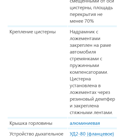
смещенными от оси
цистерны, площадь
перекрытия не
менее 70%
Крепление цистерны
Надрамник с
ложементами
закреплен на раме
автомобиля
стремянками с
пружинными
компенсаторами.
Цистерна
установлена в
ложементах через
резиновый демпфер
и закреплена
стяжными лентами.
Крышка горловины
алюминиевая
Устройство дыхательное
УД2-80 (фланцевое)