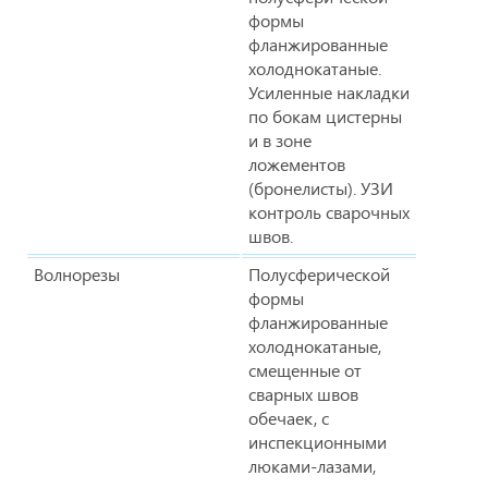
формы
фланжированные
холоднокатаные.
Усиленные накладки
по бокам цистерны
и в зоне
ложементов
(бронелисты). УЗИ
контроль сварочных
швов.
Волнорезы
Полусферической
формы
фланжированные
холоднокатаные,
смещенные от
сварных швов
обечаек, с
инспекционными
люками-лазами,