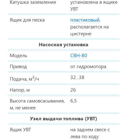
Катушка заземления
установлена в ящике
УВТ
Ящик для песка
пластиковый
,
располагается на
цистерне
Насосная установка
Модель
СВН-80
Привод
от гидромотора
32...38
3
Подача, м
/ч
Напор, м
26
Высота самовсасывания,
6,5
м, не менее
Узел выдачи топлива (УВТ)
Ящик УВТ
на заднем свесе с
лева по ходу