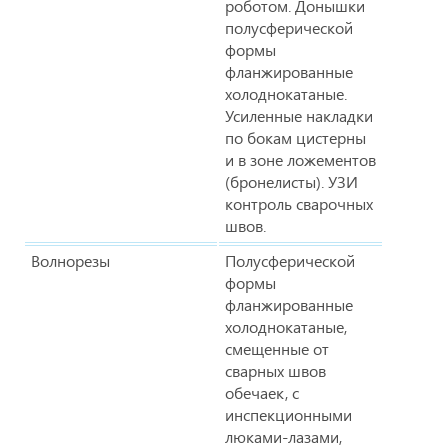
роботом. Донышки
полусферической
формы
фланжированные
холоднокатаные.
Усиленные накладки
по бокам цистерны
и в зоне ложементов
(бронелисты). УЗИ
контроль сварочных
швов.
Волнорезы
Полусферической
формы
фланжированные
холоднокатаные,
смещенные от
сварных швов
обечаек, с
инспекционными
люками-лазами,