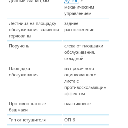
Донный клапан, мм
Ду 100
, c
механическим
управлением
Лестница на площадку
заднее
обслуживания заливной
расположение
горловины
Поручень
слева от площадки
обслуживания,
складной
Площадка
из просечного
обслуживания
оцинкованного
листа с
противоскользящим
эффектом
Противооткатные
пластиковые
башмаки
Тип огнетушителя
ОП-6