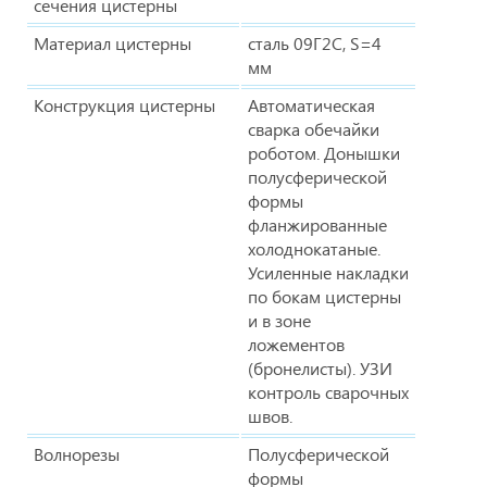
сечения цистерны
Материал цистерны
сталь 09Г2С, S=4
мм
Конструкция цистерны
Автоматическая
сварка обечайки
роботом. Донышки
полусферической
формы
фланжированные
холоднокатаные.
Усиленные накладки
по бокам цистерны
и в зоне
ложементов
(бронелисты). УЗИ
контроль сварочных
швов.
Волнорезы
Полусферической
формы