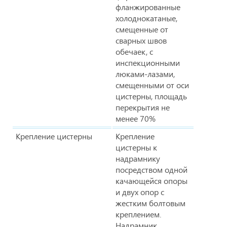
фланжированные
холоднокатаные,
смещенные от
сварных швов
обечаек, с
инспекционными
люками-лазами,
смещенными от оси
цистерны, площадь
перекрытия не
менее 70%
Крепление цистерны
Крепление
цистерны к
надрамнику
посредством одной
качающейся опоры
и двух опор с
жестким болтовым
креплением.
Надрамник