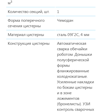
3
м
Количество секций, шт.
1
Форма поперечного
Чемодан
сечения цистерны
Материал цистерны
сталь 09Г2С, 4 мм
Конструкция цистерны
Автоматическая
сварка обечайки
роботом. Донышки
полусферической
формы
фланжированные
холоднокатаные.
Усиленные накладки
по бокам цистерны
и в зоне
ложементов
(бронелисты). УЗИ
контроль сварочных