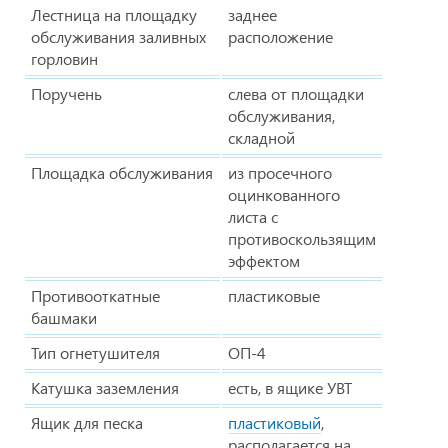
Лестница на площадку
заднее
обслуживания заливных
расположение
горловин
Поручень
слева от площадки
обслуживания,
складной
Площадка обслуживания
из просечного
оцинкованного
листа с
противоскользящим
эффектом
Противооткатные
пластиковые
башмаки
Тип огнетушителя
ОП-4
Катушка заземления
есть, в ящике УВТ
Ящик для песка
пластиковый
,
располагается на