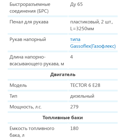
Быстроразъемные
Ду 65
соединения (БРС)
Пенал для рукава
пластиковый, 2 шт.,
L=3250мм
Рукав напорный
типа
Gassoflex(Газофлекс)
Длина напорно-
4
всасывающего рукава, м
Двигатель
Модель
TECTOR 6 E28
Тип
дизельный
Мощность, л.с.
279
Топливные баки
Емкость топливного
180
бака, л