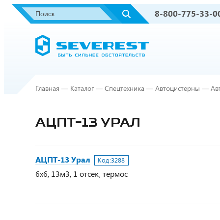
8-800-775-33-0
Главная
—
Каталог
—
Спецтехника
—
Автоцистерны
—
Ав
АЦПТ-13 УРАЛ
АЦПТ-13 Урал
Код:
3288
6х6, 13м3, 1 отсек, термос