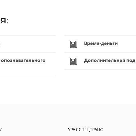
я:
!
Время-деньги
С опознавательного
Дополнительная подг
У
УРАЛСПЕЦТРАНС