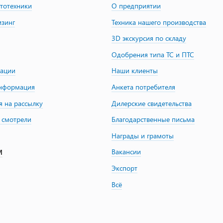
втотехники
О предприятии
изинг
Техника нашего производства
3D экскурсия по складу
Одобрения типа ТС и ПТС
зации
Наши клиенты
информация
Анкета потребителя
я на рассылку
Дилерские свидетельства
 смотрели
Благодарственные письма
Награды и грамоты
Вакансии
М
Экспорт
Всё