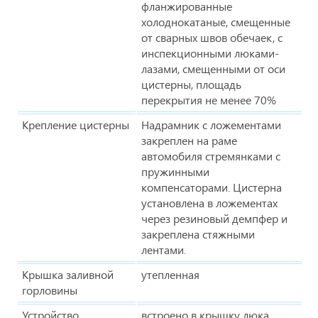
фланжированные
холоднокатаные, смещенные
от сварных швов обечаек, с
инспекционными люками-
лазами, смещенными от оси
цистерны, площадь
перекрытия не менее 70%
Крепление цистерны
Надрамник с ложементами
закреплен на раме
автомобиля стремянками с
пружинными
компенсаторами. Цистерна
установлена в ложементах
через резиновый демпфер и
закреплена стяжными
лентами.
Крышка заливной
утепленная
горловины
Устройство
встроено в крышку люка