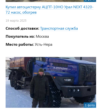
Купил автоцистерну АЦПТ-10НО Урал NEXT 4320-
72 насос, обогрев
19 марта 2025
Способ доставки:
Транспортная служба
Покупатель из:
Москва
Место работы:
Усть-Нера
1 фото