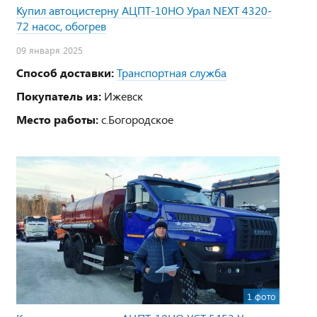
Купил автоцистерну АЦПТ-10НО Урал NEXT 4320-
72 насос, обогрев
09 января 2025
Способ доставки:
Транспортная служба
Покупатель из:
Ижевск
Место работы:
с.Богородское
1 фото