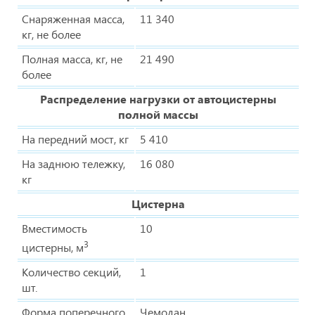
Снаряженная масса,
11 340
кг, не более
Полная масса, кг, не
21 490
более
Распределение нагрузки от автоцистерны
полной массы
На передний мост, кг
5 410
На заднюю тележку,
16 080
кг
Цистерна
Вместимость
10
3
цистерны, м
Количество секций,
1
шт.
Форма поперечного
Чемодан