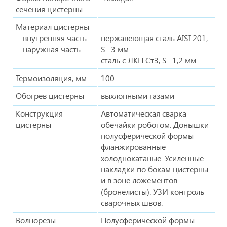
сечения цистерны
Материал цистерны
- внутренняя часть
нержавеющая сталь AISI 201,
- наружная часть
S=3 мм
сталь с ЛКП Ст3, S=1,2 мм
Термоизоляция, мм
100
Обогрев цистерны
выхлопными газами
Конструкция
Автоматическая сварка
цистерны
обечайки роботом. Донышки
полусферической формы
фланжированные
холоднокатаные. Усиленные
накладки по бокам цистерны
и в зоне ложементов
(бронелисты). УЗИ контроль
сварочных швов.
Волнорезы
Полусферической формы