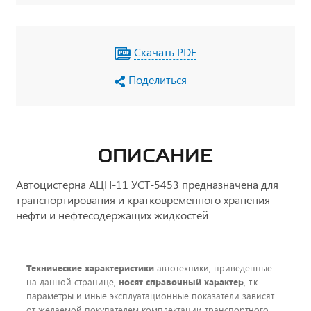
наружная кнопка отключения массы по IP65,
УОС, набор ДОПОГ, колпачки на клеммы АКБ
Скачать PDF
Поделиться
ОПИСАНИЕ
Автоцистерна АЦН-11 УСТ-5453 предназначена для
транспортирования и кратковременного хранения
нефти и нефтесодержащих жидкостей.
Технические характеристики
автотехники, приведенные
на данной странице,
носят справочный характер
, т.к.
параметры и иные эксплуатационные показатели зависят
от желаемой покупателем комплектации транспортного