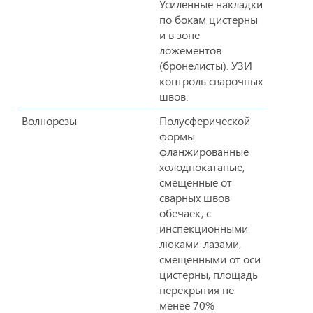
Усиленные накладки
по бокам цистерны
и в зоне
ложементов
(бронелисты). УЗИ
контроль сварочных
швов.
Волнорезы
Полусферической
формы
фланжированные
холоднокатаные,
смещенные от
сварных швов
обечаек, с
инспекционными
люками-лазами,
смещенными от оси
цистерны, площадь
перекрытия не
менее 70%