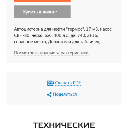
Купить в лизинг
Автоцистерна для нефти "термос", 17 м3, насос
СВН-80, нерж, 6х6, 400 л.с., дв. 740, ZF16,
спальное место, Держатели для табличек,
пеналы для огнетушителя, тахограф под ADR,
Посмотреть полные характеристики
кнопки отключения массы в кабине по ДОПОГ,
наружная кнопка отключения массы по IP65,
УОС, набор ДОПОГ, колпачки на клеммы АКБ
Скачать PDF
Поделиться
ТЕХНИЧЕСКИЕ