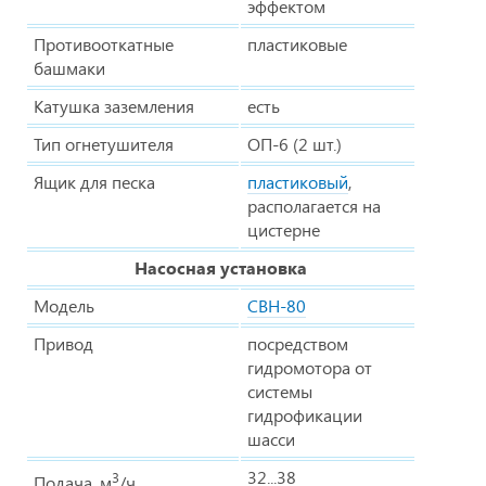
эффектом
Противооткатные
пластиковые
башмаки
Катушка заземления
есть
Тип огнетушителя
ОП-6 (2 шт.)
Ящик для песка
пластиковый
,
располагается на
цистерне
Насосная установка
Модель
СВН-80
Привод
посредством
гидромотора от
системы
гидрофикации
шасси
32...38
3
Подача, м
/ч