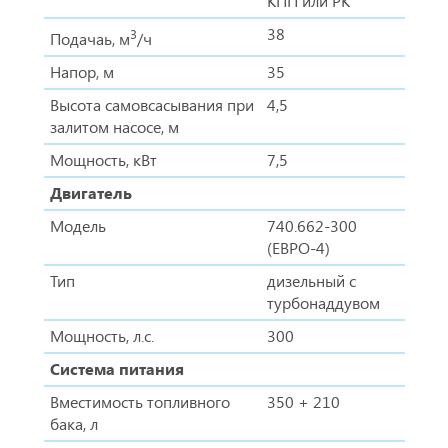
КПП или РК
38
3
Подачаь, м
/ч
Напор, м
35
Высота самовсасывания при
4,5
залитом насосе, м
Мощность, кВт
7,5
Двигатель
Модель
740.662-300
(ЕВРО-4)
Тип
дизельный с
турбонаддувом
Мощность, л.с.
300
Система питания
Вместимость топливного
350 + 210
бака, л