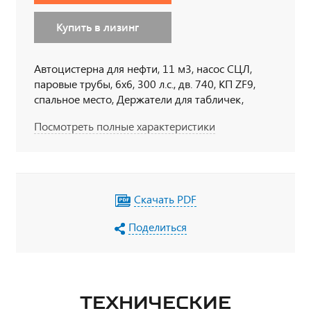
Купить в лизинг
Автоцистерна для нефти, 11 м3, насос СЦЛ,
паровые трубы, 6х6, 300 л.с., дв. 740, КП ZF9,
спальное место, Держатели для табличек,
пеналы для огнетушителя, тахограф под ADR,
Посмотреть полные характеристики
кнопки отключения массы в кабине по ДОПОГ,
наружная кнопка отключения массы по IP65,
УОС, набор ДОПОГ, колпачки на клеммы АКБ
Скачать PDF
Поделиться
ТЕХНИЧЕСКИЕ