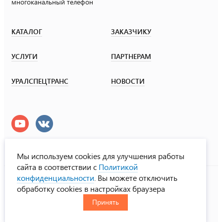
многоканальный телефон
КАТАЛОГ
ЗАКАЗЧИКУ
УСЛУГИ
ПАРТНЕРАМ
УРАЛСПЕЦТРАНС
НОВОСТИ
Мы используем cookies для улучшения работы
сайта в соответствии с
Политикой
УралСпецТранс
конфиденциальности
. Вы можете отключить
© ООО «Урал СТ», 2000-2026
обработку cookies в настройках браузера
Политика конфиденциальности
Принять
RUS
ENG
CHN