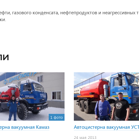
фти, газового конденсата, нефтепродуктов и неагрессивных т
ки.
ли
1 фото
ерна вакуумная Камаз
Автоцистерна вакуумная УС
24 мая 2013