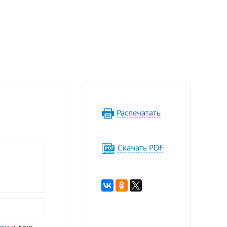
Распечатать
Скачать PDF
сти
и даю