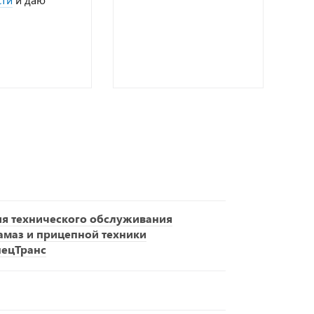
ия технического обслуживания
амаз и прицепной техники
пецТранс