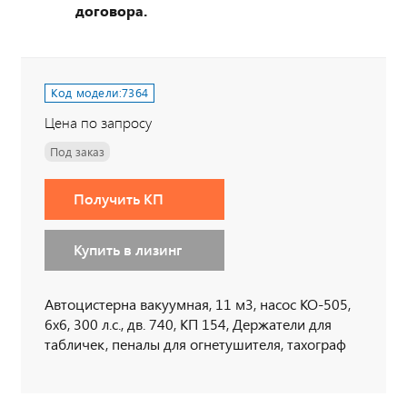
договора.
Код модели:
7364
Цена по запросу
Под заказ
Получить КП
Купить в лизинг
Автоцистерна вакуумная, 11 м3, насос КО-505,
6х6, 300 л.с., дв. 740, КП 154, Держатели для
табличек, пеналы для огнетушителя, тахограф
под ADR, кнопки отключения массы в кабине по
ДОПОГ, наружная кнопка отключения массы по
IP65, УОС, набор ДОПОГ, колпачки на клеммы