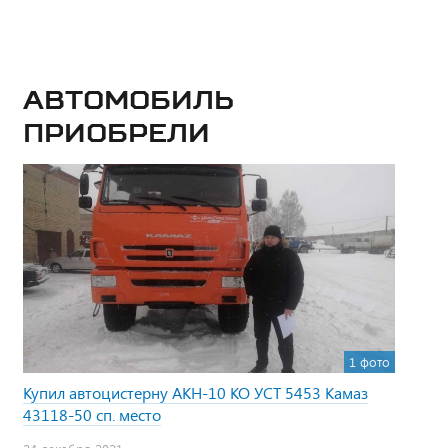
Автомобиль
приобрели
1 фото
Купил автоцистерну АКН-10 КО УСТ 5453 Камаз
43118-50 сп. место