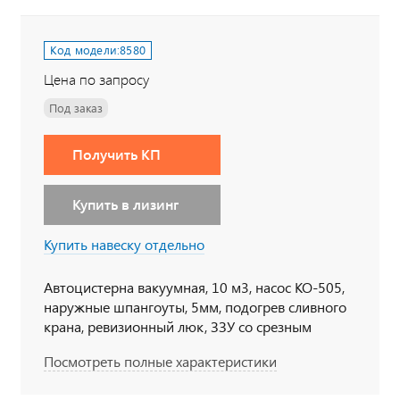
Код модели:
8580
Цена по запросу
Под заказ
Получить КП
Купить в лизинг
Купить навеску отдельно
Автоцистерна вакуумная, 10 м3, насос КО-505,
наружные шпангоуты, 5мм, подогрев сливного
крана, ревизионный люк, ЗЗУ со срезным
болтом 6х6, 300 л.с., дв. 740, КП 154, сп. место,
Посмотреть полные характеристики
Держатели для табличек, пеналы для
огнетушителя, тахограф под ADR, кнопки