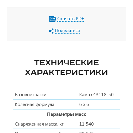
отключения массы в кабине по ДОПОГ,
наружная кнопка отключения массы по IP65,
УОС, набор ДОПОГ, колпачки на клеммы АКБ
Скачать PDF
Поделиться
ТЕХНИЧЕСКИЕ
ХАРАКТЕРИСТИКИ
Базовое шасси
Камаз 43118-50
Колесная формула
6 х 6
Параметры масс
Снаряженная масса, кг
11 540