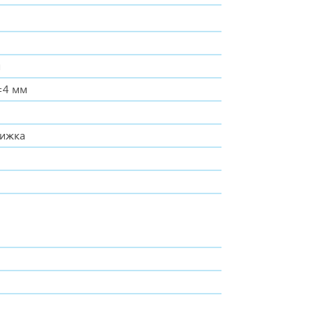
ы
=4 мм
вижка