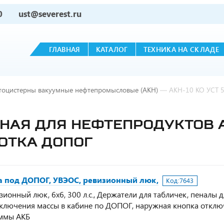
0
ust@severest.ru
ГЛАВНАЯ
КАТАЛОГ
ТЕХНИКА НА СКЛАДЕ
тоцистерны вакуумные нефтепромысловые (АКН)
—
АКН-10 КО УСТ 
АЯ ДЛЯ НЕФТЕПРОДУКТОВ АК
БОТКА ДОПОГ
ка под ДОПОГ, УВЭОС, ревизионный люк,
Код:
7643
зионный люк, 6х6, 300 л.с., Держатели для табличек, пеналы д
отключения массы в кабине по ДОПОГ, наружная кнопка откл
еммы АКБ