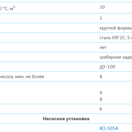
10
3
 °С, м
1
круглой форм
сталь 09Г2С, S
нет
шиберная зад
ДУ-100
соса, мин, не более
8
4
8
6
Насосная установка
КО-505А