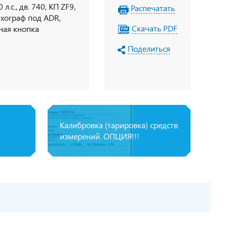
.с., дв. 740, КП ZF9,
Распечатать
ахограф под ADR,
Скачать PDF
ная кнопка
чки на клеммы АКБ,
Поделиться
Калибровка (тарировка) средств
измерений. ОПЦИЯ!!!