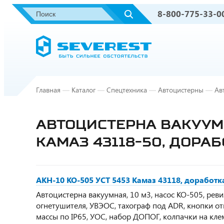
8-800-775-33-0
Главная
—
Каталог
—
Спецтехника
—
Автоцистерны
—
Ав
АВТОЦИСТЕРНА ВАКУУМН
КАМАЗ 43118-50, ДОРА
АКН-10 КО-505 УСТ 5453 Камаз 43118, доработ
Автоцистерна вакуумная, 10 м3, насос КО-505, реви
огнетушителя, УВЭОС, тахограф под ADR, кнопки 
массы по IP65, УОС, набор ДОПОГ, колпачки на кл