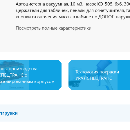
Автоцистерна вакуумная, 10 м3, насос КО-505, 6х6, 300 л
Держатели для табличек, пеналы для огнетушителя, т
кнопки отключения массы в кабине по ДОПОГ, наруж
отключения массы по IP65, УОС, набор ДОПОГ, колпа
Посмотреть полные характеристики
УВЭОС
рны производства
Технология покраски
ПЕЦТРАНС с
УРАЛСПЕЦТРАНС
изолированным корпусом
тгрузки