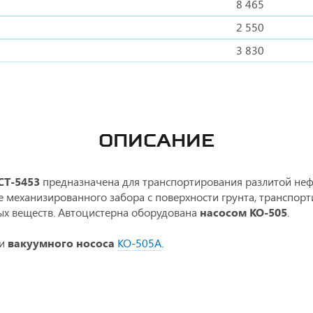
8 465
2 550
3 830
ОПИСАНИЕ
СТ-5453
предназначена для транспортирования разлитой нефт
же механизированного забора с поверхности грунта, транспор
х веществ. Автоцистерна оборудована
насосом КО-505
.
щи
вакуумного нососа
КО-505А
.