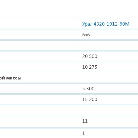
Урал 4320-1912-60М
6x6
20 500
10 275
ой массы
5 300
15 200
11
1