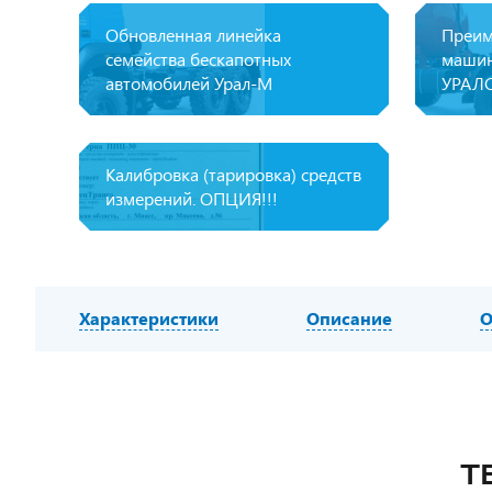
Обновленная линейка
Преим
семейства бескапотных
машин
автомобилей Урал-М
УРАЛ
Калибровка (тарировка) средств
измерений. ОПЦИЯ!!!
Характеристики
Описание
О
Т