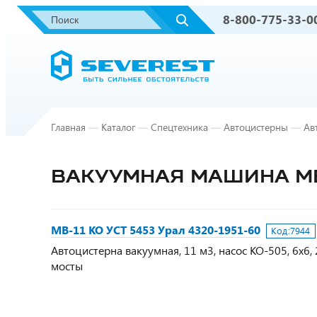
8-800-775-33-0
Главная
—
Каталог
—
Спецтехника
—
Автоцистерны
—
Ав
ВАКУУМНАЯ МАШИНА МВ-1
МВ-11 КО УСТ 5453 Урал 4320-1951-60
Код:
7944
Автоцистерна вакуумная, 11 м3, насос КО-505, 6х6, 
мосты