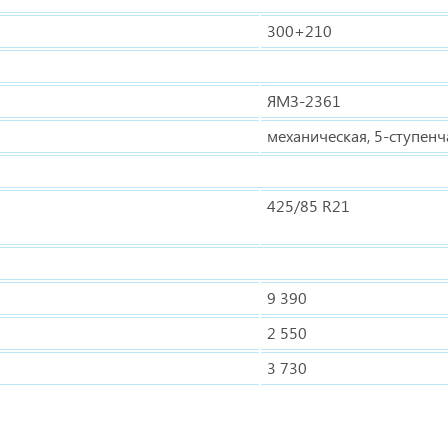
300+210
ЯМЗ-2361
механическая, 5-ступенч
425/85 R21
9 390
2 550
3 730