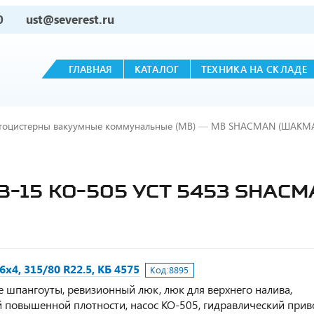
0
ust@severest.ru
ГЛАВНАЯ
КАТАЛОГ
ТЕХНИКА НА СКЛАДЕ
тоцистерны вакуумные коммунальные (МВ)
—
МВ SHACMAN (ШАКМ
15 КО-505 УСТ 5453 SHACMA
4, 315/80 R22.5, КБ 4575
Код:
8895
е шпангоуты, ревизионный люк, люк для верхнего налива,
 повышенной плотности, насос КО-505, гидравлический прив