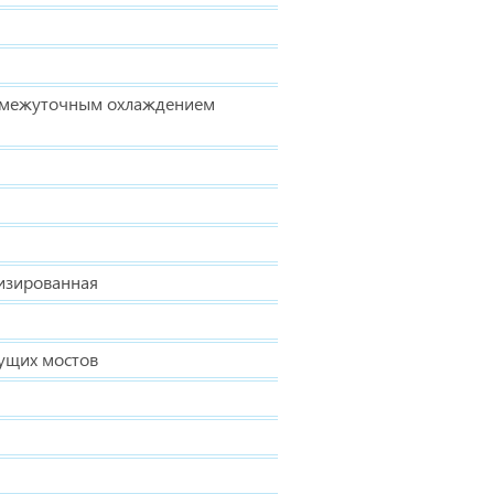
омежуточным охлаждением
изированная
дущих мостов