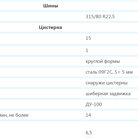
Шины
315/80 R22,5
Цистерна
15
1
круглой формы
сталь 09Г2С, S= 5 мм
снаружи цистерны
шиберная задвижка
ДУ-100
ин, не более
14
6,5