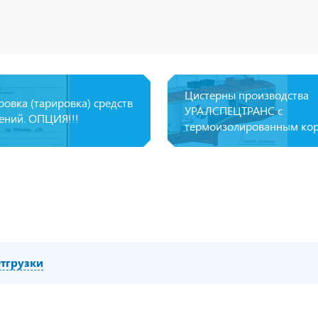
WABCO, МОБ, МКБ
Цистерны производства
ровка (тарировка) средств
УРАЛСПЕЦТРАНС с
ений. ОПЦИЯ!!!
термоизолированным ко
тгрузки