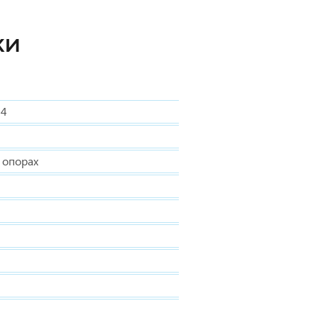
КИ
84
 опорах