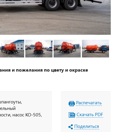
ания и пожелания по цвету и окраске
шпангоуты,
Распечатать
тельный
Скачать PDF
сти, насос КО-505,
с.), КПП
Поделиться
к 500л., ABS