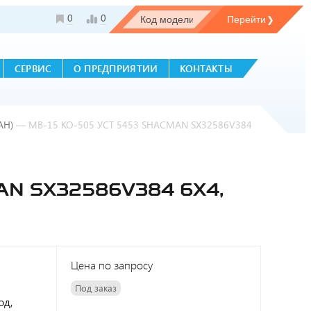
0
0
СЕРВИС
О ПРЕДПРИЯТИИ
КОНТАКТЫ
АН)
—
МВ-15 КО-505 УСТ 5453 SHACMAN SX32586V384
N SX32586V384 6Х4,
Цена по запросу
Под заказ
од,