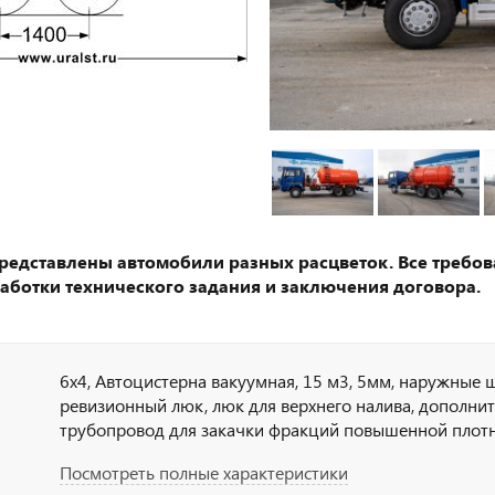
представлены автомобили разных расцветок. Все требов
аботки технического задания и заключения договора.
6х4, Автоцистерна вакуумная, 15 м3, 5мм, наружные 
ревизионный люк, люк для верхнего налива, дополни
трубопровод для закачки фракций повышенной плотно
гидравлический привод, двигатель WP12.430E50 (430л.
Посмотреть полные характеристики
12JSDX220ТA-B, двускат, шины 315/80R22.5, алюм.т/ба