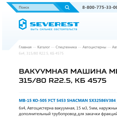
8-800-775-33-0
Главная
—
Каталог
—
Спецтехника
—
Автоцистерны
—
Ав
6х4, 315/80 R22.5, КБ 4575
ВАКУУМНАЯ МАШИНА МВ-
315/80 R22.5, КБ 4575
МВ-15 КО-505 УСТ 5453 SHACMAN SX32586V384 6х
6х4, Автоцистерна вакуумная, 15 м3, 5мм, наружны
дополнительный трубопровод для закачки фракций