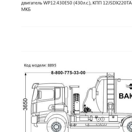
двигатель WP12.430E50 (430л.с.), КПП 12JSDX220ТA
МКБ